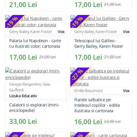
21,00 Lei
17,00 Lei
21,00 Lei
-19 %
-19 %
Gerry Bailey, Karen Foster
Vox
Gerry Bailey, Karen Foster
Vox
Palaria lui Napoleon - carte
Telescopul lui Galileo -
cu ilustrati color; cartonata
Gerry Bailey, Karen Foster
17,00 Lei
17,00 Lei
21,00 Lei
21,00 Lei
-27 %
Giorgio Bergamino; Gaia
Giuffredi
Emilie Beaumont
Vox
Lizuka Educativ
Fiarele salbatice pe
Calatorii si explorari (mini-
intelesul copiilor - editie
enciclopedie)
ilustrata si cartonata
33,00 Lei
16,00 Lei
22,00 Lei