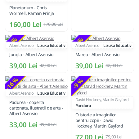
Planetarium - Chris
Wormell, Raman Prinja
160,00 Lei
170,00 Lei
-7 %
-7 %
Albert Asensio
Lizuka Educativ
Albert Asensio
Lizuka Educativ
Jungla - Albert Asensio
Marea - Albert Asensio
39,00 Lei
39,00 Lei
42,00 Lei
42,00 Lei
-16 %
-9 %
Albert Asensio
Lizuka Educativ
David Hockney, Martin Gayford
Padurea - coperta
Pandora
cartonata, ilustratii de arta -
Albert Asensio
O istorie a imaginilor
pentru copii - David
33,00 Lei
39,50 Lei
Hockney, Martin Gayford
72,00 Lei
79,00 Lei