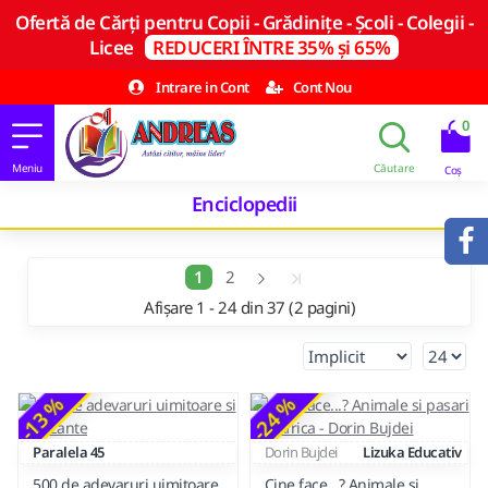
Ofertă de Cărți pentru Copii - Grădinițe - Școli - Colegii -
Licee
REDUCERI ÎNTRE 35% și 65%
Intrare in Cont
Cont Nou
0
Enciclopedii
1
2
Afișare 1 - 24 din 37 (2 pagini)
-13 %
-24 %
Paralela 45
Dorin Bujdei
Lizuka Educativ
500 de adevaruri uimitoare
Cine face...? Animale si