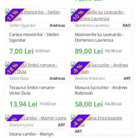
-13 %
-10 %
Stefan Sgandar
Andreas
Domenico Laurenza
RAO
Cartea monstrilor - Stefan
Masinariile lui Leonardo -
Sgandar
Domenico Laurenza
7,00 Lei
89,00 Lei
8,00 Lei
98,98 Lei
-18 %
-9 %
Victor Duta
Andreas
Andrew Robinson
ART
Tezaurul limbii romane -
Masura lucrurilor - Andrew
Victor Duta
Robinson
13,94 Lei
58,00 Lei
17,00 Lei
64,00 Lei
-8 %
-4 %
Martyn Lyons
ART
ART
Istoria cartilor - Martyn