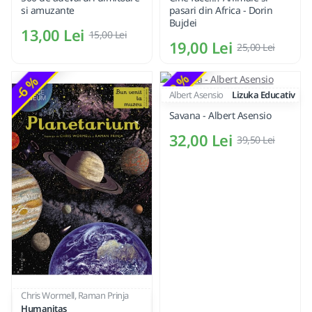
si amuzante
pasari din Africa - Dorin
Bujdei
13,00 Lei
15,00 Lei
19,00 Lei
25,00 Lei
-19 %
-6 %
Albert Asensio
Lizuka Educativ
Savana - Albert Asensio
32,00 Lei
39,50 Lei
Chris Wormell, Raman Prinja
Humanitas