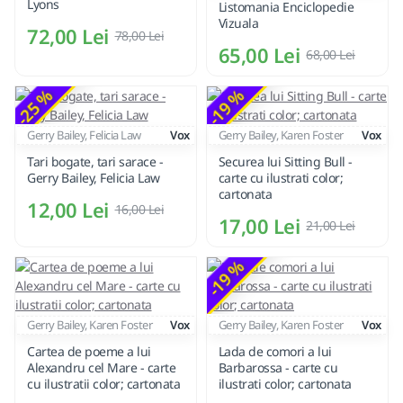
Lyons
Listomania Enciclopedie
Vizuala
72,00 Lei
78,00 Lei
65,00 Lei
68,00 Lei
-25 %
-19 %
Gerry Bailey, Felicia Law
Vox
Gerry Bailey, Karen Foster
Vox
Tari bogate, tari sarace -
Securea lui Sitting Bull -
Gerry Bailey, Felicia Law
carte cu ilustrati color;
cartonata
12,00 Lei
16,00 Lei
17,00 Lei
21,00 Lei
-19 %
Gerry Bailey, Karen Foster
Vox
Gerry Bailey, Karen Foster
Vox
Cartea de poeme a lui
Lada de comori a lui
Alexandru cel Mare - carte
Barbarossa - carte cu
cu ilustratii color; cartonata
ilustrati color; cartonata