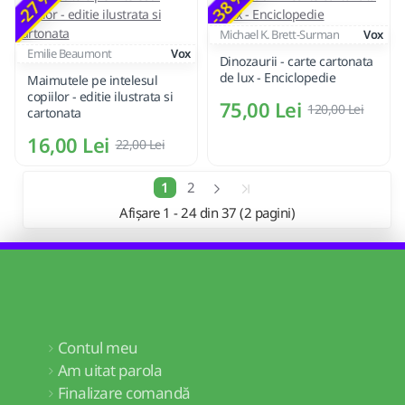
-27 %
-38 %
Michael K. Brett-Surman
Vox
Emilie Beaumont
Vox
Dinozaurii - carte cartonata
de lux - Enciclopedie
Maimutele pe intelesul
copiilor - editie ilustrata si
75,00 Lei
120,00 Lei
cartonata
16,00 Lei
22,00 Lei
1
2
Afișare 1 - 24 din 37 (2 pagini)
Contul meu
Am uitat parola
Finalizare comandă