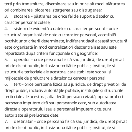
terți prin transmitere, diseminare sau în orice alt mod, alăturarea
ori combinarea, blocarea, ștergerea sau distrugerea;
3.
stocarea – păstrarea pe orice fel de suport a datelor cu
caracter personal culese;
4.
sistem de evidență a datelor cu caracter personal – orice
structură organizată de date cu caracter personal, accesibilă
potrivit unor criterii determinate, indiferent dacă această structură
este organizată în mod centralizat ori descentralizat sau este
repartizată după criterii funcționale ori geografice;
5.
operator – orice persoana fizică sau juridică, de drept privat
ori de drept public, inclusiv autoritățile publice, instituțiile și
structurile teritoriale ale acestora, care stabilește scopul și
mijloacele de prelucrare a datelor cu caracter personal;
6.
terț – orice persoană fizică sau juridică, de drept privat ori de
drept public, inclusiv autoritățile publice, instituțiile și structurile
teritoriale ale acestora, alta decât persoana vizată, operatorul ori
persoana împuternicită sau persoanele care, sub autoritatea
directa a operatorului sau a persoanei împuternicite, sunt
autorizate să prelucreze date;
7.
destinatar – orice persoană fizică sau juridică, de drept privat
ori de drept public, inclusiv autoritățile publice, instituțiile și