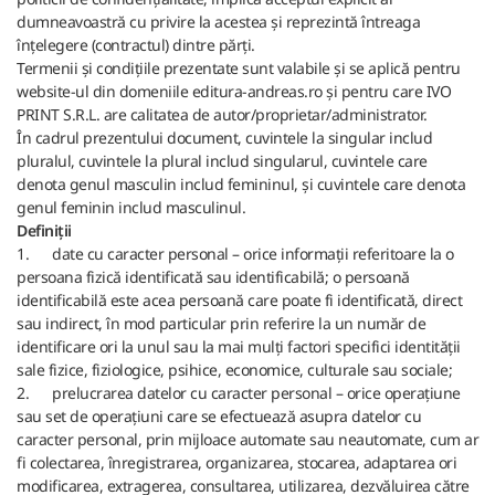
dumneavoastră cu privire la acestea și reprezintă întreaga
înțelegere (contractul) dintre părți.
Termenii și condițiile prezentate sunt valabile și se aplică pentru
website-ul din domeniile editura-andreas.ro și pentru care IVO
PRINT S.R.L. are calitatea de autor/proprietar/administrator.
În cadrul prezentului document, cuvintele la singular includ
pluralul, cuvintele la plural includ singularul, cuvintele care
denota genul masculin includ femininul, și cuvintele care denota
genul feminin includ masculinul.
Definiții
1.
date cu caracter personal – orice informații referitoare la o
persoana fizică identificată sau identificabilă; o persoană
identificabilă este acea persoană care poate fi identificată, direct
sau indirect, în mod particular prin referire la un număr de
identificare ori la unul sau la mai mulți factori specifici identității
sale fizice, fiziologice, psihice, economice, culturale sau sociale;
2.
prelucrarea datelor cu caracter personal – orice operațiune
sau set de operațiuni care se efectuează asupra datelor cu
caracter personal, prin mijloace automate sau neautomate, cum ar
fi colectarea, înregistrarea, organizarea, stocarea, adaptarea ori
modificarea, extragerea, consultarea, utilizarea, dezvăluirea către