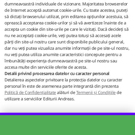
dumneavoastră individuale de vizionare. Majoritatea browserelor
de Internet acceptă automat cookie-urile. Cu toate acestea, puteți
să dictați browserului utilizat, prin editarea opțiunilor acestuia, să
oprească acceptarea cookie-urilor și să vă avertizeze înainte de a
accepta un cookie din site-urile pe care le vizitați. Dacă decideți să
nu ne acceptați cookie-urile, veți putea totuși să accesați acele
părți din site-ul nostru care sunt disponibile publicului general,
dar nu veți putea vizualiza anumite informații de pe site-ul nostru,
nu veți putea utiliza anumite caracteristici concepute pentru a
îmbunătăți experiența dumneavoastră pe site-ul nostru sau
accesa multe din serviciile oferite de acesta.
Detalii privind procesarea datelor cu caracter personal
Detalierea aspectelor privitoare la protecția datelor cu caracter
personal în este de asemenea parte integrantă din prezenta
Politică de Confidențialitate
alături de
Termenii și Condițiile
de
utilizare a serviciilor Editurii Andreas.