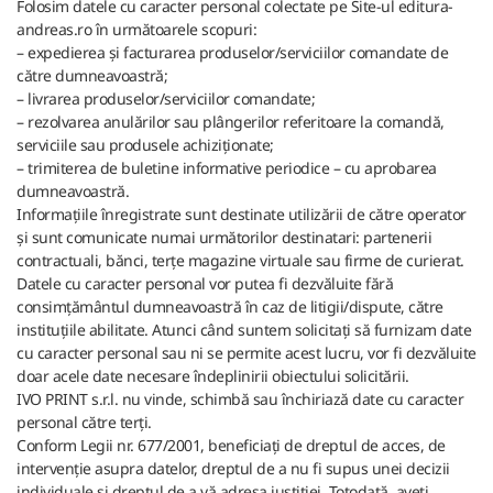
Folosim datele cu caracter personal colectate pe Site-ul editura-
andreas.ro în următoarele scopuri:
– expedierea și facturarea produselor/serviciilor comandate de
către dumneavoastră;
– livrarea produselor/serviciilor comandate;
– rezolvarea anulărilor sau plângerilor referitoare la comandă,
serviciile sau produsele achiziționate;
– trimiterea de buletine informative periodice – cu aprobarea
dumneavoastră.
Informațiile înregistrate sunt destinate utilizării de către operator
și sunt comunicate numai următorilor destinatari: partenerii
contractuali, bănci, terțe magazine virtuale sau firme de curierat.
Datele cu caracter personal vor putea fi dezvăluite fără
consimțământul dumneavoastră în caz de litigii/dispute, către
instituțiile abilitate. Atunci când suntem solicitați să furnizam date
cu caracter personal sau ni se permite acest lucru, vor fi dezvăluite
doar acele date necesare îndeplinirii obiectului solicitării.
IVO PRINT s.r.l. nu vinde, schimbă sau închiriază date cu caracter
personal către terți.
Conform Legii nr. 677/2001, beneficiați de dreptul de acces, de
intervenție asupra datelor, dreptul de a nu fi supus unei decizii
individuale și dreptul de a vă adresa justiției. Totodată, aveți