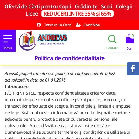
Ofertă de Cărți pentru Copii - Grădinițe - Școli - Colegii -
Licee
REDUCERI ÎNTRE 35% și 65%
Intrare in Cont
Cont Nou
0
Politica de confidentialitate
Această pagină care descrie politica de confidențialitate a fost
actualizată în data de 01.01.2018.
Introducere
IVO PRINT S.R.L. respectă confidențialitatea oricăror date,
informații legate de utilizatorul înregistrat pe site, precum și a
tranzacțiilor efectuate de aceștia, în condițiile și limitările impuse
de lege. Sistemul nostru informatic vă pune la dispoziție metode
adecvate pentru protecția datelor cu caracter personal ale
utilizatorilor. Accesul/vizitarea acestui website de către
dumneavoastră se supune termenilor și condițiilor de utilizare și
politicii de confidențialitate, implică acceptul explicit al