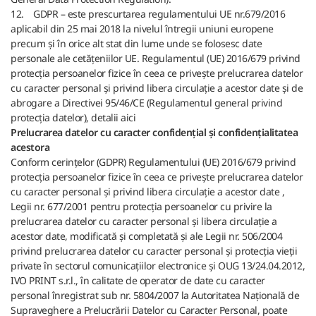
12.
GDPR – este prescurtarea regulamentului UE nr.679/2016
aplicabil din 25 mai 2018 la nivelul întregii uniuni europene
precum și în orice alt stat din lume unde se folosesc date
personale ale cetățeniilor UE. Regulamentul (UE) 2016/679 privind
protecția persoanelor fizice în ceea ce privește prelucrarea datelor
cu caracter personal și privind libera circulație a acestor date și de
abrogare a Directivei 95/46/CE (Regulamentul general privind
protecția datelor), detalii aici
Prelucrarea datelor cu caracter confidențial și confidențialitatea
acestora
Conform cerințelor (GDPR) Regulamentului (UE) 2016/679 privind
protecția persoanelor fizice în ceea ce privește prelucrarea datelor
cu caracter personal și privind libera circulație a acestor date ,
Legii nr. 677/2001 pentru protecția persoanelor cu privire la
prelucrarea datelor cu caracter personal și libera circulație a
acestor date, modificată și completată și ale Legii nr. 506/2004
privind prelucrarea datelor cu caracter personal și protecția vieții
private în sectorul comunicațiilor electronice și OUG 13/24.04.2012,
IVO PRINT s.r.l., în calitate de operator de date cu caracter
personal înregistrat sub nr. 5804/2007 la Autoritatea Națională de
Supraveghere a Prelucrării Datelor cu Caracter Personal, poate