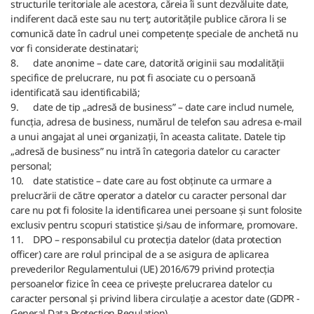
structurile teritoriale ale acestora, căreia îi sunt dezvăluite date,
indiferent dacă este sau nu terț; autoritățile publice cărora li se
comunică date în cadrul unei competențe speciale de anchetă nu
vor fi considerate destinatari;
8.
date anonime – date care, datorită originii sau modalității
specifice de prelucrare, nu pot fi asociate cu o persoană
identificată sau identificabilă;
9.
date de tip „adresă de business” – date care includ numele,
funcția, adresa de business, numărul de telefon sau adresa e-mail
a unui angajat al unei organizații, în aceasta calitate. Datele tip
„adresă de business” nu intră în categoria datelor cu caracter
personal;
10.
date statistice – date care au fost obținute ca urmare a
prelucrării de către operator a datelor cu caracter personal dar
care nu pot fi folosite la identificarea unei persoane și sunt folosite
exclusiv pentru scopuri statistice și/sau de informare, promovare.
11.
DPO – responsabilul cu protecția datelor (data protection
officer) care are rolul principal de a se asigura de aplicarea
prevederilor Regulamentului (UE) 2016/679 privind protecția
persoanelor fizice în ceea ce privește prelucrarea datelor cu
caracter personal și privind libera circulație a acestor date (GDPR -
General Data Protection Regulation).