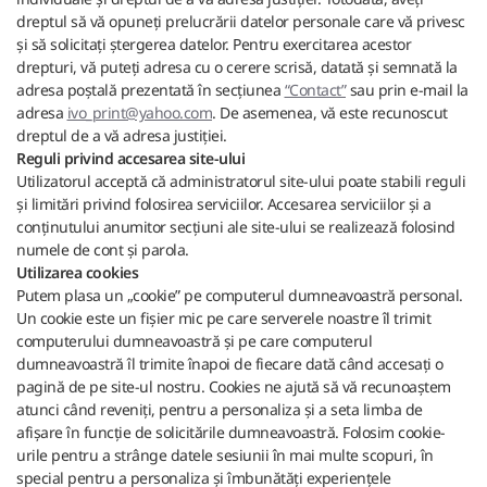
dreptul să vă opuneți prelucrării datelor personale care vă privesc
și să solicitați ștergerea datelor. Pentru exercitarea acestor
drepturi, vă puteți adresa cu o cerere scrisă, datată și semnată la
adresa poștală prezentată în secțiunea
“Contact”
sau prin e-mail la
adresa
ivo_print@yahoo.com
. De asemenea, vă este recunoscut
dreptul de a vă adresa justiției.
Reguli privind accesarea site-ului
Utilizatorul acceptă că administratorul site-ului poate stabili reguli
și limitări privind folosirea serviciilor. Accesarea serviciilor și a
conținutului anumitor secțiuni ale site-ului se realizează folosind
numele de cont și parola.
Utilizarea cookies
Putem plasa un „cookie” pe computerul dumneavoastră personal.
Un cookie este un fișier mic pe care serverele noastre îl trimit
computerului dumneavoastră și pe care computerul
dumneavoastră îl trimite înapoi de fiecare dată când accesați o
pagină de pe site-ul nostru. Cookies ne ajută să vă recunoaștem
atunci când reveniți, pentru a personaliza și a seta limba de
afișare în funcție de solicitările dumneavoastră. Folosim cookie-
urile pentru a strânge datele sesiunii în mai multe scopuri, în
special pentru a personaliza și îmbunătăți experiențele