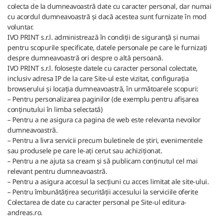
colecta de la dumneavoastră date cu caracter personal, dar numai
cu acordul dumneavoastră și dacă acestea sunt furnizate în mod
voluntar.
IVO PRINT s.r.l. administrează în condiții de siguranță și numai
pentru scopurile specificate, datele personale pe care le furnizați
despre dumneavoastră ori despre o altă persoană.
IVO PRINT s.r.l. folosește datele cu caracter personal colectate,
inclusiv adresa IP de la care Site-ul este vizitat, configurația
browserului și locația dumneavoastră, în următoarele scopuri:
– Pentru personalizarea paginilor (de exemplu pentru afișarea
conținutului în limba selectată)
– Pentru a ne asigura ca pagina de web este relevanta nevoilor
dumneavoastră.
– Pentru a livra servicii precum buletinele de știri, evenimentele
sau produsele pe care le-ați cerut sau achiziționat.
– Pentru a ne ajuta sa cream și să publicam conținutul cel mai
relevant pentru dumneavoastră.
– Pentru a asigura accesul la secțiuni cu acces limitat ale site-ului.
– Pentru îmbunătățirea securității accesului la serviciile oferite
Colectarea de date cu caracter personal pe Site-ul editura-
andreas.ro.