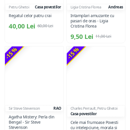
Petru Ghetoi
Casa povestilor
Ligia Cristina Florea
Andreas
Regatul celor patru crai
Intamplari amuzante cu
pasari de oras - Ligia
40,00 Lei
60,00 Lei
Cristina Florea
9,50 Lei
11,00 Lei
-15 %
-15 %
Sir Steve Stevenson
RAO
Charles Perrault, Petru Ghetoi
Casa povestilor
Agatha Mistery: Perla din
Bengal - Sir Steve
Cele mai frumoase Povesti
Stevenson
cu intelepciune, morala si