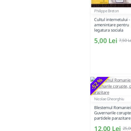
Philippe Breton
Cultul internetului -
amenintare pentru
legatura sociala
5,00 Lei
7,50 L
-52 %
Nicolae Gheorghiu
Blestemul Romaniei
Guvernarile corupte
partidele parazitare
12,00 Lei
25,0