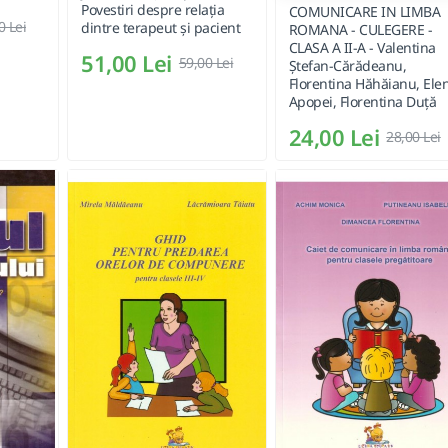
Povestiri despre relația
COMUNICARE IN LIMBA
0 Lei
dintre terapeut și pacient
ROMANA - CULEGERE -
CLASA A II-A - Valentina
51,00 Lei
59,00 Lei
Ștefan-Cărădeanu,
Florentina Hăhăianu, Ele
Apopei, Florentina Duță
24,00 Lei
28,00 Lei