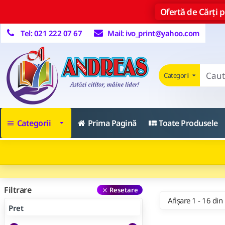
Ofertă de Cărți pe
Tel: 021 222 07 67
Mail: ivo_print@yahoo.com
Categorii
Categorii
Prima Pagină
Toate Produsele
Filtrare
Resetare
Afișare 1 - 16 din
Pret