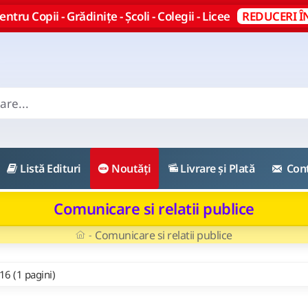
ntru Copii - Grădinițe - Școli - Colegii - Licee
REDUCERI Î
Listă Edituri
Noutăți
Livrare și Plată
Con
Comunicare si relatii publice
Comunicare si relatii publice
 16 (1 pagini)