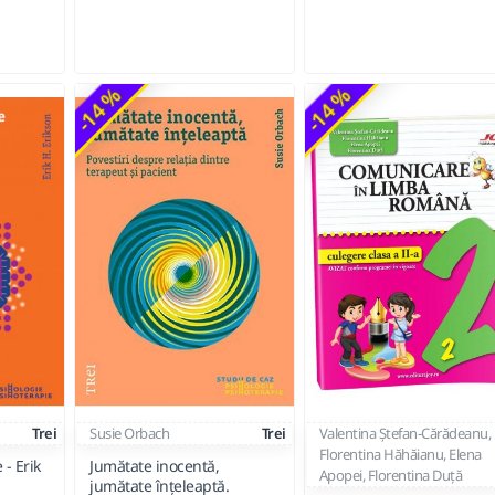
-14 %
-14 %
Trei
Susie Orbach
Trei
Valentina Ștefan-Cărădeanu,
Florentina Hăhăianu, Elena
 - Erik
Jumătate inocentă,
Apopei, Florentina Duță
jumătate înțeleaptă.