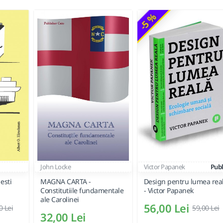
-5 %
John Locke
Victor Papanek
Publ
 esti
MAGNA CARTA -
Design pentru lumea rea
Constitutiile fundamentale
- Victor Papanek
ale Carolinei
56,00 Lei
0 Lei
59,00 Lei
32,00 Lei