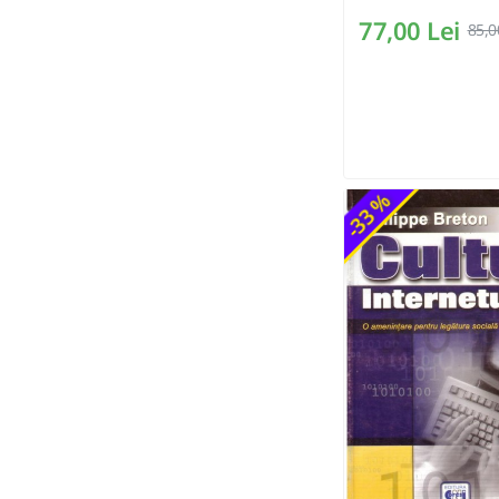
77,00 Lei
85,0
-33 %