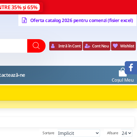
NTRE 35% și 65%
Oferta catalog 2026 pentru comenzi (fisier excel)
Intră în Cont
Cont Nou
Wishlist
0
tactează-ne
Coșul Meu
Sortare
Afisare