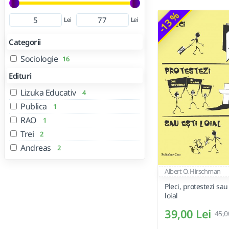
-13 %
Lei
Lei
Categorii
Sociologie
16
Edituri
Lizuka Educativ
4
Publica
1
RAO
1
Trei
2
Andreas
2
Albert O. Hirschman
Pleci, protestezi sau
loial
39,00 Lei
45,0