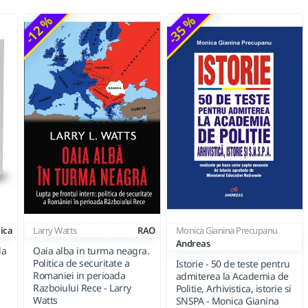
-12 %
-35 %
ica
Larry Watts
RAO
Monica Gianina Precupanu
Andreas
la
Oaia alba in turma neagra.
Politica de securitate a
Istorie - 50 de teste pentru
Romaniei in perioada
admiterea la Academia de
Razboiului Rece - Larry
Politie, Arhivistica, istorie si
Watts
SNSPA - Monica Gianina