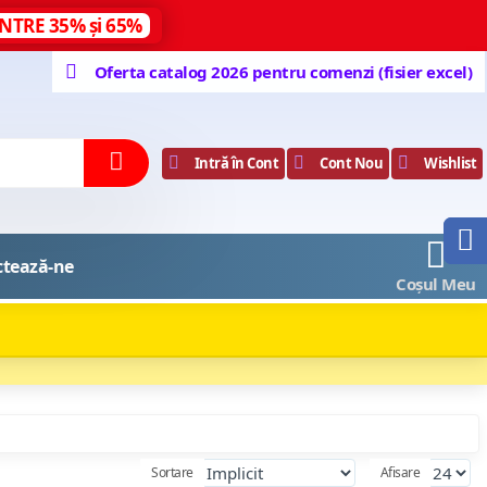
NTRE 35% și 65%
Oferta catalog 2026 pentru comenzi (fisier excel)
Intră în Cont
Cont Nou
Wishlist
0
ctează-ne
Coșul Meu
Sortare
Afisare