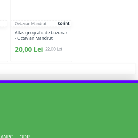
Ovtavian Mandrut
Corint
Atlas geografic de buzunar
- Octavian Mandrut
20,00 Lei
22,00 Lei
ANPC
ODR