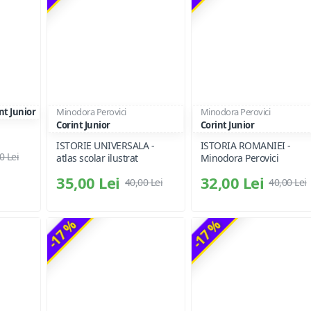
nt Junior
Minodora Perovici
Minodora Perovici
Corint Junior
Corint Junior
ISTORIE UNIVERSALA -
ISTORIA ROMANIEI -
0 Lei
atlas scolar ilustrat
Minodora Perovici
35,00 Lei
32,00 Lei
40,00 Lei
40,00 Lei
-17 %
-17 %