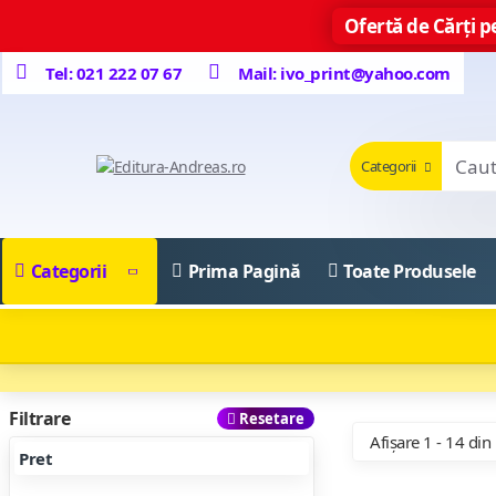
Ofertă de Cărți pe
Tel: 021 222 07 67
Mail: ivo_print@yahoo.com
Categorii
Categorii
Prima Pagină
Toate Produsele
Filtrare
Resetare
Afișare 1 - 14 din
Pret