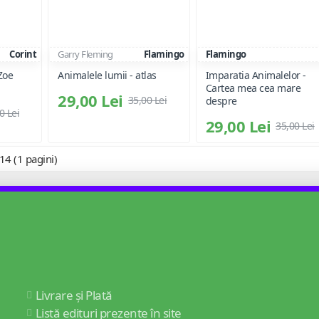
Corint
Garry Fleming
Flamingo
Flamingo
Zoe
Animalele lumii - atlas
Imparatia Animalelor -
Cartea mea cea mare
29,00 Lei
35,00 Lei
despre
0 Lei
29,00 Lei
35,00 Lei
 14 (1 pagini)
Livrare și Plată
Listă edituri prezente în site