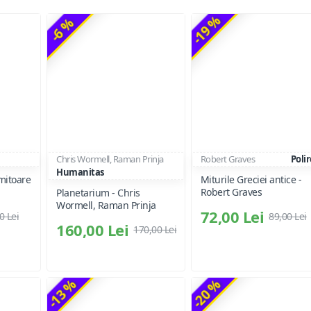
-19 %
-6 %
Chris Wormell, Raman Prinja
Robert Graves
Poli
Humanitas
mitoare
Miturile Greciei antice -
Robert Graves
Planetarium - Chris
Wormell, Raman Prinja
72,00 Lei
0 Lei
89,00 Lei
160,00 Lei
170,00 Lei
-13 %
-20 %