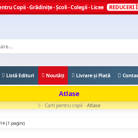
ntru Copii - Grădinițe - Școli - Colegii - Licee
REDUCERI Î
Listă Edituri
Noutăți
Livrare și Plată
Conta
Atlase
Carti pentru copii
Atlase
 14 (1 pagini)