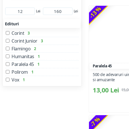
-13 %
Lei
Lei
Edituri
Corint
3
Corint Junior
3
Flamingo
2
Humanitas
1
Paralela 45
1
Paralela 45
Polirom
1
500 de adevaruri ui
Vox
si amuzante
1
13,00 Lei
15,0
-7 %