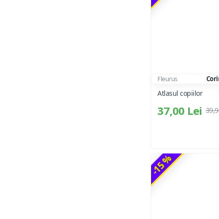
Fleurus
Cori
Atlasul copiilor
37,00 Lei
39,9
-15 %