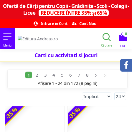
Ofertă de Cărți pentru Copii - Grădinițe - Școli - Colegii -
Licee
REDUCERI ÎNTRE 35% și 65%
Intrare in Cont
Cont Nou
0
Carti cu activitati si jocuri
1
2
3
4
5
6
7
8
Afișare 1 - 24 din 172 (8 pagini)
-35 %
-35 %