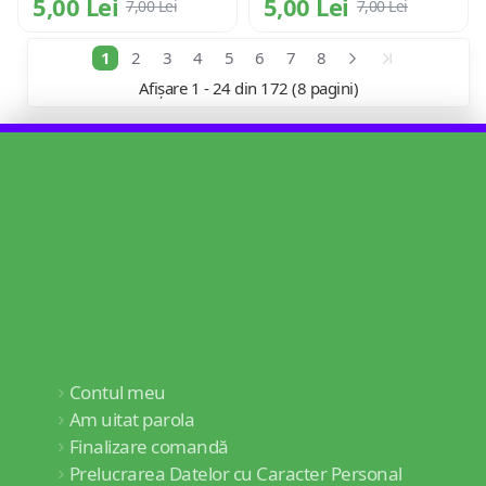
5,00 Lei
5,00 Lei
7,00 Lei
7,00 Lei
1
2
3
4
5
6
7
8
Afișare 1 - 24 din 172 (8 pagini)
Contul meu
Am uitat parola
Finalizare comandă
Prelucrarea Datelor cu Caracter Personal