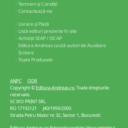
Termeni și Condiții
Contactează-ne
Livrare și Plată
Listă edituri prezente în site
Achiziții SEAP / SICAP
Editura Andreas caută autori de Auxiliare
Școlare
Toate Produsele
ANPC
ODR
Copyright ©
Editura-Andreas.ro
. Toate drepturile
rezervate.
SC IVO PRINT SRL
RO 17192121 J40/1959/2005
Strada Petru Maior nr. 32, Sector 1, Bucuresti
Editura-Andreas.ro folosește cookies (doar minimul