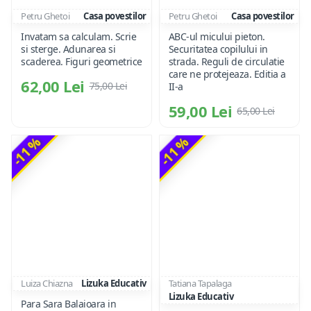
Petru Ghetoi
Casa povestilor
Petru Ghetoi
Casa povestilor
Invatam sa calculam. Scrie
ABC-ul micului pieton.
si sterge. Adunarea si
Securitatea copilului in
scaderea. Figuri geometrice
strada. Reguli de circulatie
care ne protejeaza. Editia a
62,00 Lei
75,00 Lei
II-a
59,00 Lei
65,00 Lei
-11 %
-11 %
Luiza Chiazna
Lizuka Educativ
Tatiana Tapalaga
Lizuka Educativ
Para Sara Balaioara in