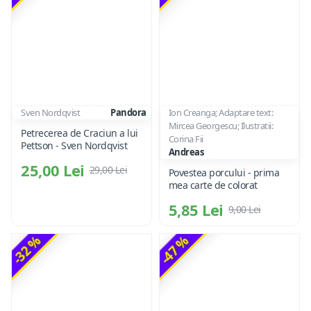
Sven Nordqvist
Pandora
Ion Creanga; Adaptare text:
Mircea Georgescu; Ilustratii:
Petrecerea de Craciun a lui
Corina Fii
Pettson - Sven Nordqvist
Andreas
25,00 Lei
29,00 Lei
Povestea porcului - prima
mea carte de colorat
5,85 Lei
9,00 Lei
-32 %
-47 %