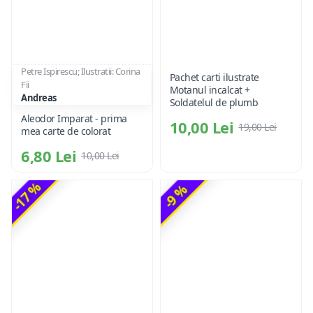
Petre Ispirescu; Ilustratii: Corina
Pachet carti ilustrate
Fii
Motanul incalcat +
Andreas
Soldatelul de plumb
Aleodor Imparat - prima
10,00 Lei
19,00 Lei
mea carte de colorat
6,80 Lei
10,00 Lei
-17 %
-9 %