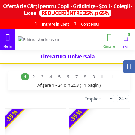
Ofertă de Cărți pentru Copii - Grădinițe - Școli - Colegii -
Licee
REDUCERI ÎNTRE 35% și 65%
Intrare in Cont
Cont Nou
0
Literatura universala
1
2
3
4
5
6
7
8
9
Afișare 1 - 24 din 253 (11 pagini)
-35 %
-35 %