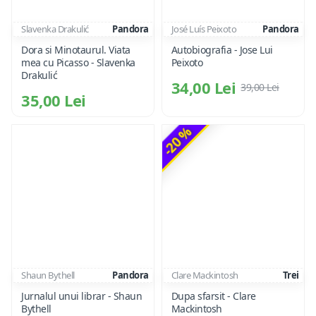
Slavenka Drakulić
Pandora
José Luís Peixoto
Pandora
Dora si Minotaurul. Viata
Autobiografia - Jose Lui
mea cu Picasso - Slavenka
Peixoto
Drakulić
34,00 Lei
39,00 Lei
35,00 Lei
-20 %
Shaun Bythell
Pandora
Clare Mackintosh
Trei
Jurnalul unui librar - Shaun
Dupa sfarsit - Clare
Bythell
Mackintosh