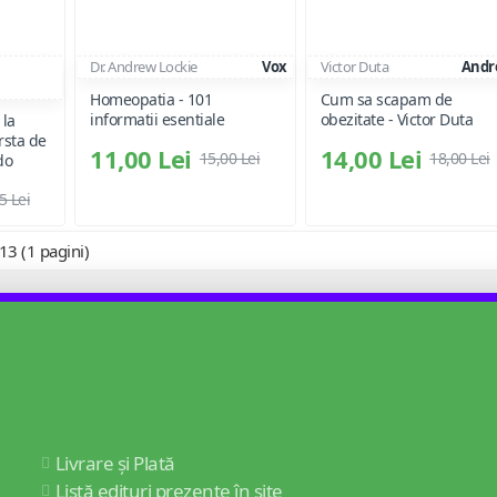
Dr. Andrew Lockie
Vox
Victor Duta
Andr
Homeopatia - 101
Cum sa scapam de
informatii esentiale
obezitate - Victor Duta
 la
rsta de
11,00 Lei
14,00 Lei
15,00 Lei
18,00 Lei
do
5 Lei
 13 (1 pagini)
Livrare și Plată
Listă edituri prezente în site