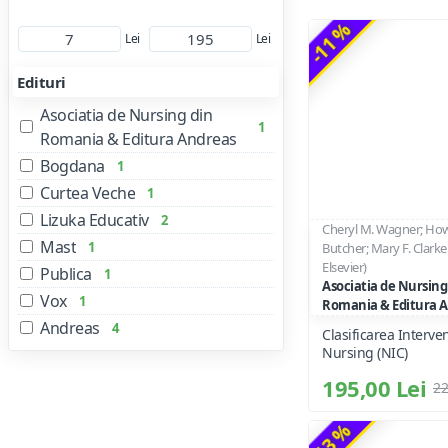
-11 %
Lei
Lei
Edituri
Asociatia de Nursing din
1
Romania & Editura Andreas
Bogdana
1
Curtea Veche
1
Lizuka Educativ
2
Cheryl M. Wagner; How
Mast
1
Butcher; Mary F. Clarke
Elsevier)
Publica
1
Asociatia de Nursing
Vox
1
Romania & Editura 
Andreas
4
Clasificarea Interven
Nursing (NIC)
195,00 Lei
22
-13 %