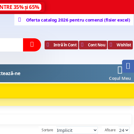
NTRE 35% și 65%
Oferta catalog 2026 pentru comenzi (fisier excel)
Intră în Cont
Cont Nou
Wishlist
0
ctează-ne
Coșul Meu
Sortare
Afisare