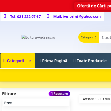
Ofertă de Cărți pe
Tel: 021 222 07 67
Mail: ivo_print@yahoo.com
Categorii
Categorii
Prima Pagină
Toate Produsele
Filtrare
Resetare
Afișare 1 - 13 din
Pret