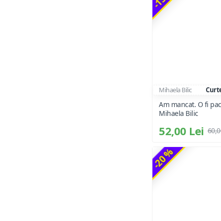
Mihaela Bilic
Curt
Am mancat. O fi pac
Mihaela Bilic
52,00 Lei
60,0
-20 %