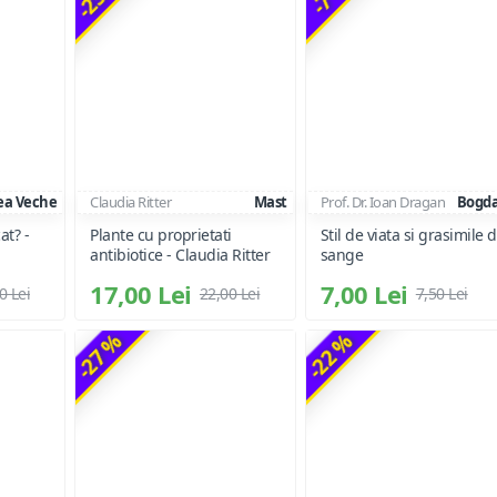
ea Veche
Claudia Ritter
Mast
Prof. Dr. Ioan Dragan
Bogd
at? -
Plante cu proprietati
Stil de viata si grasimile 
antibiotice - Claudia Ritter
sange
17,00 Lei
7,00 Lei
0 Lei
22,00 Lei
7,50 Lei
-27 %
-22 %