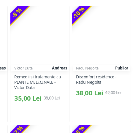
-10 %
-8 %
eas
Victor Duta
Andreas
Radu Negoita
Publica
Remedii si tratamente cu
Disconfort residence -
PLANTE MEDICINALE -
Radu Negoita
Victor Duta
38,00 Lei
42,00 Lei
35,00 Lei
38,00 Lei
-22 %
-18 %