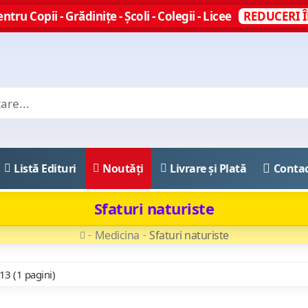
ntru Copii - Grădinițe - Școli - Colegii - Licee
REDUCERI Î
Listă Edituri
Noutăți
Livrare și Plată
Conta
Sfaturi naturiste
Medicina
Sfaturi naturiste
 13 (1 pagini)