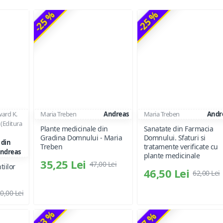
-25 %
-25 %
ard K.
Maria Treben
Andreas
Maria Treben
Andr
 (Editura
Plante medicinale din
Sanatate din Farmacia
Gradina Domnului - Maria
Domnului. Sfaturi si
 din
Treben
tratamente verificate cu
Andreas
plante medicinale
35,25 Lei
47,00 Lei
tiilor
46,50 Lei
62,00 Lei
0,00 Lei
-23 %
-7 %