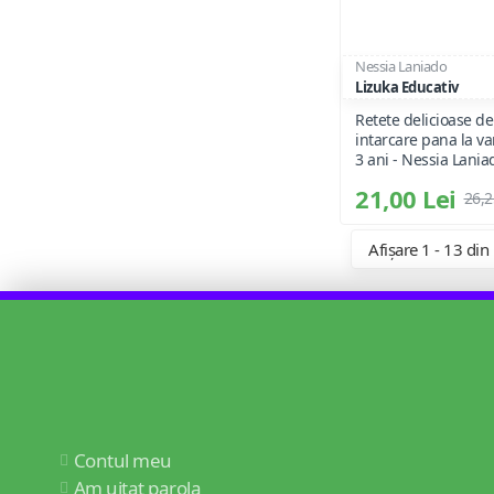
Nessia Laniado
Lizuka Educativ
Retete delicioase de
intarcare pana la va
3 ani - Nessia Lania
21,00 Lei
26,2
Afișare 1 - 13 din
Contul meu
Am uitat parola