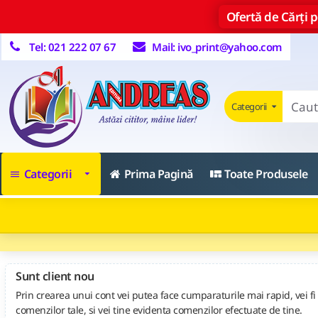
Ofertă de Cărți pe
Tel: 021 222 07 67
Mail: ivo_print@yahoo.com
Categorii
Categorii
Prima Pagină
Toate Produsele
Sunt client nou
Prin crearea unui cont vei putea face cumparaturile mai rapid, vei fi 
comenzilor tale, si vei tine evidenta comenzilor efectuate de tine.