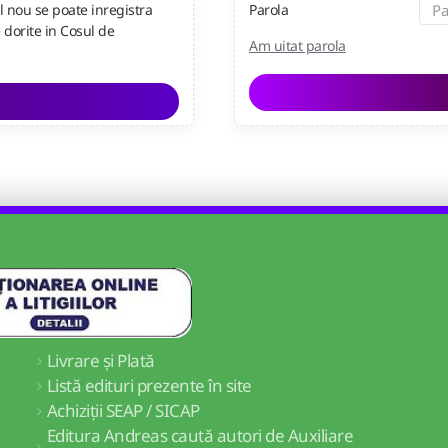
l nou se poate inregistra
Parola
dorite in Cosul de
Am uitat parola
Livrare și Plată
Listă edituri prezente în site
Achiziții SEAP / SICAP
Editura Andreas caută autori de Auxiliare