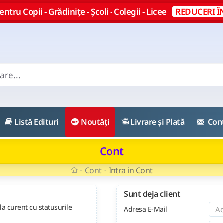
ntru Copii - Grădinițe - Școli - Colegii - Licee
REDUCERI Î
Listă Edituri
Noutăți
Livrare și Plată
Con
Cont
Cont
Intra in Cont
Sunt deja client
la curent cu statusurile
Adresa E-Mail