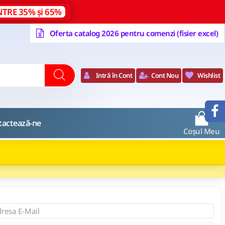
NTRE 35% și 65%
Oferta catalog 2026 pentru comenzi (fisier excel)
Intră în Cont
Cont Nou
Wishlist
0
tactează-ne
Coșul Meu