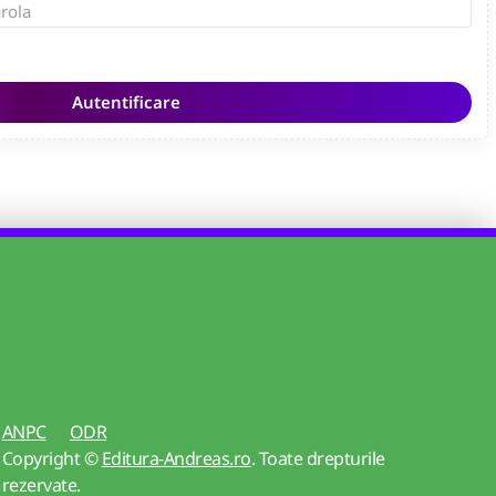
Autentificare
ANPC
ODR
Copyright ©
Editura-Andreas.ro
. Toate drepturile
rezervate.