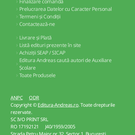
Finalizare comandă
Prelucrarea Datelor cu Caracter Personal
Termeni și Condiții
Contactează-ne
Livrare și Plată
Listă edituri prezente în site
Achiziții SEAP / SICAP
Editura Andreas caută autori de Auxiliare
Școlare
Toate Produsele
ANPC
ODR
Copyright ©
Editura-Andreas.ro
. Toate drepturile
rezervate.
SC IVO PRINT SRL
RO 17192121 J40/1959/2005
Strada Petru Maior nr. 32, Sector 1, Bucuresti