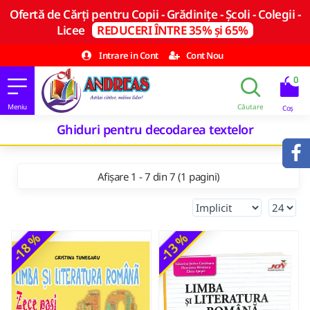
Ofertă de Cărți pentru Copii - Grădinițe - Școli - Colegii -
Licee
REDUCERI ÎNTRE 35% și 65%
Intrare in Cont
Cont Nou
0
Ghiduri pentru decodarea textelor
Afișare 1 - 7 din 7 (1 pagini)
-18 %
-13 %