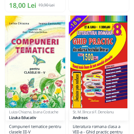
18,00 Lei
19,90 Lei
-18 %
Luiza Chiazna, Ioana Costache
St. M. Ilinca si F. Denolanu
Lizuka Educativ
Andreas
Compuneri tematice pentru
Literatura romana clasa a
clasele III-V
VIII-a - Ghid practic pentru