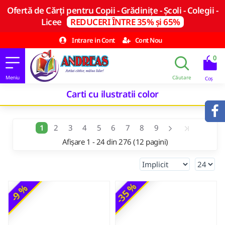
Ofertă de Cărți pentru Copii - Grădinițe - Școli - Colegii -
Licee
REDUCERI ÎNTRE 35% și 65%
Intrare in Cont
Cont Nou
0
Carti cu ilustratii color
1
2
3
4
5
6
7
8
9
Afișare 1 - 24 din 276 (12 pagini)
-35 %
-9 %