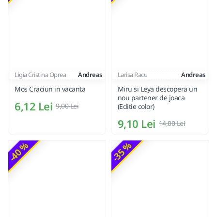
Ligia Cristina Oprea
Andreas
Larisa Racu
Andreas
Mos Craciun in vacanta
Miru si Leya descopera un
nou partener de joaca
6,12 Lei
9,00 Lei
(Editie color)
9,10 Lei
14,00 Lei
-40 %
-35 %