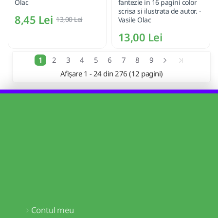
Olac
fantezie in 16 pagini color
scrisa si ilustrata de autor. -
8,45 Lei
13,00 Lei
Vasile Olac
13,00 Lei
1
2
3
4
5
6
7
8
9
Afișare 1 - 24 din 276 (12 pagini)
Contul meu