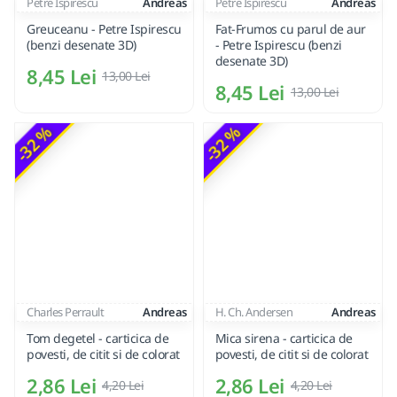
Petre Ispirescu
Andreas
Petre Ispirescu
Andreas
Greuceanu - Petre Ispirescu
Fat-Frumos cu parul de aur
(benzi desenate 3D)
- Petre Ispirescu (benzi
desenate 3D)
8,45 Lei
13,00 Lei
8,45 Lei
13,00 Lei
-32 %
-32 %
Charles Perrault
Andreas
H. Ch. Andersen
Andreas
Tom degetel - carticica de
Mica sirena - carticica de
povesti, de citit si de colorat
povesti, de citit si de colorat
2,86 Lei
2,86 Lei
4,20 Lei
4,20 Lei