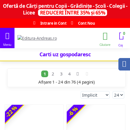
Ofertă de Cărți pentru Copii - Grădinițe - Școli - Colegii -
Licee
REDUCERI ÎNTRE 35% și 65%
Intrare in Cont
Cont Nou
0
Carti uz gospodaresc
1
2
3
4
Afișare 1 - 24 din 76 (4 pagini)
-22 %
-6 %