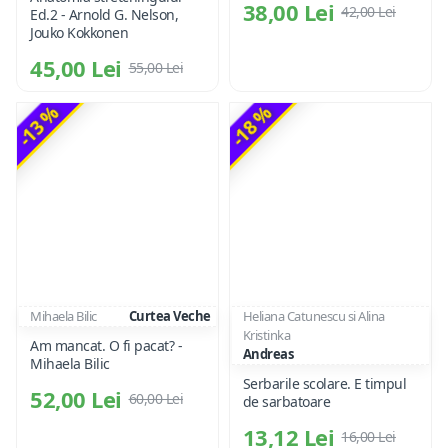
38,00 Lei
42,00 Lei
Ed.2 - Arnold G. Nelson,
Jouko Kokkonen
45,00 Lei
55,00 Lei
-13 %
-18 %
Mihaela Bilic
Curtea Veche
Heliana Catunescu si Alina
Kristinka
Am mancat. O fi pacat? -
Andreas
Mihaela Bilic
Serbarile scolare. E timpul
52,00 Lei
60,00 Lei
de sarbatoare
13,12 Lei
16,00 Lei