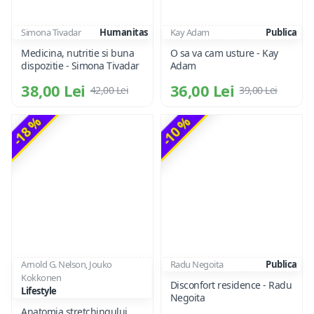
Simona Tivadar
Humanitas
Kay Adam
Publica
Medicina, nutritie si buna
O sa va cam usture - Kay
dispozitie - Simona Tivadar
Adam
38,00 Lei
36,00 Lei
42,00 Lei
39,00 Lei
-18 %
-10 %
Arnold G. Nelson, Jouko
Radu Negoita
Publica
Kokkonen
Disconfort residence - Radu
Lifestyle
Negoita
Anatomia stretchingului