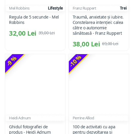
Mel Robbins
Lifestyle
Franz Ruppert
Trei
Regula de 5 secunde - Mel
Traumă, anxietate și iubire.
Robbins
Constelarea intenției: calea
către o autonomie
32,00 Lei
39,00 Lei
sănătoasă - Franz Ruppert
38,00 Lei
69,00 Lei
-10 %
-9 %
Heidi Adnum
Perrine Alliod
Ghidul fotografiei de
100 de activitati cu apa
produs - Heidi Adnum
pentru dezvoltarea si