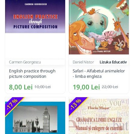
Carmen Georgescu
Daniel Nistor
Lizuka Educativ
English practice through
Safari - Alfabetul animalelor
picture composition
- limba engleza
8,00 Lei
19,00 Lei
10,00 Lei
22,00 Lei
-17 %
-13 %