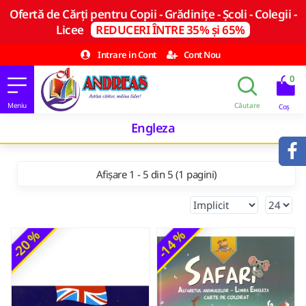
Ofertă de Cărți pentru Copii - Grădinițe - Școli - Colegii -
Licee
REDUCERI ÎNTRE 35% și 65%
Intrare in Cont
Cont Nou
0
Engleza
Afișare 1 - 5 din 5 (1 pagini)
-20 %
-14 %