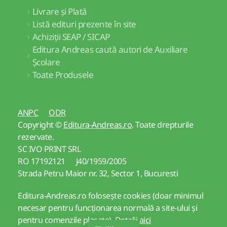
Livrare și Plată
Listă edituri prezente în site
Achiziții SEAP / SICAP
Editura Andreas caută autori de Auxiliare
Școlare
Toate Produsele
ANPC
ODR
Copyright ©
Editura-Andreas.ro
. Toate drepturile
rezervate.
SC IVO PRINT SRL
RO 17192121 J40/1959/2005
Strada Petru Maior nr. 32, Sector 1, Bucuresti
Editura-Andreas.ro folosește cookies (doar minimul
necesar pentru funcționarea normală a site-ului și
pentru comenzile plasate).
Detalii aici