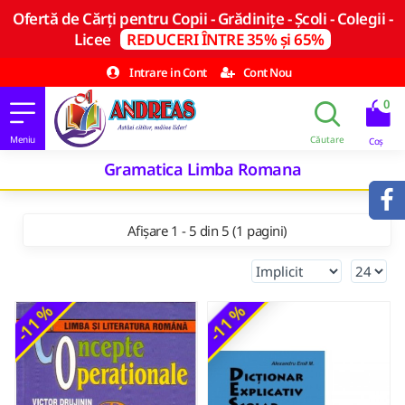
Ofertă de Cărți pentru Copii - Grădinițe - Școli - Colegii -
Licee
REDUCERI ÎNTRE 35% și 65%
Intrare in Cont
Cont Nou
0
Gramatica Limba Romana
Afișare 1 - 5 din 5 (1 pagini)
-11 %
-11 %