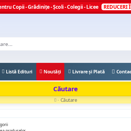
ntru Copii - Grădinițe - Școli - Colegii - Licee
REDUCERI Î
Listă Edituri
Noutăți
Livrare și Plată
Conta
Căutare
Căutare
gorii
rea produselor