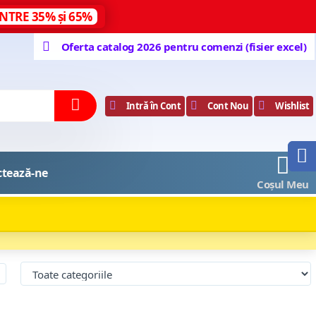
NTRE 35% și 65%
Oferta catalog 2026 pentru comenzi (fisier excel)
Intră în Cont
Cont Nou
Wishlist
0
ctează-ne
Coșul Meu