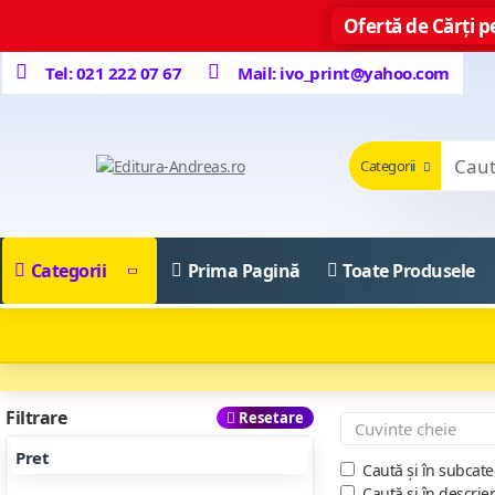
Ofertă de Cărți pe
Tel: 021 222 07 67
Mail: ivo_print@yahoo.com
Categorii
Categorii
Prima Pagină
Toate Produsele
Filtrare
Resetare
Pret
Caută și în subcate
Caută și în descrie