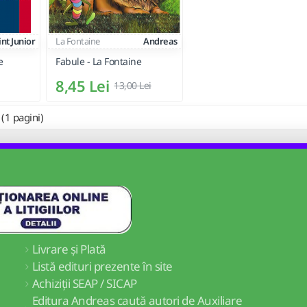
int Junior
La Fontaine
Andreas
e
Fabule - La Fontaine
8,45 Lei
13,00 Lei
 (1 pagini)
Livrare și Plată
Listă edituri prezente în site
Achiziții SEAP / SICAP
Editura Andreas caută autori de Auxiliare