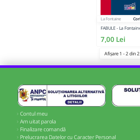
La Fontaine
Cor
FABULE - La Fontain
7,00 Lei
Afișare 1 - 2 din 2
Contul meu
Am uitat parola
Finalizare comandă
Prelucrarea Datelor cu Caracter Personal