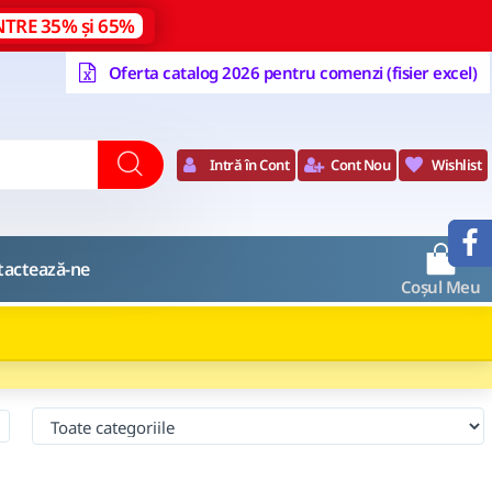
NTRE 35% și 65%
Oferta catalog 2026 pentru comenzi (fisier excel)
Intră în Cont
Cont Nou
Wishlist
0
tactează-ne
Coșul Meu