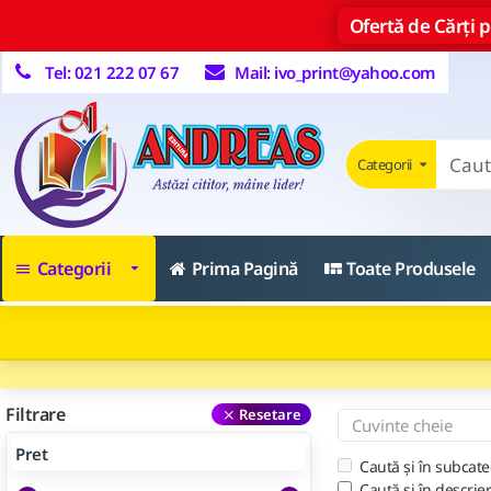
Ofertă de Cărți pe
Tel: 021 222 07 67
Mail: ivo_print@yahoo.com
Categorii
Categorii
Prima Pagină
Toate Produsele
Filtrare
Resetare
Pret
Caută și în subcate
Caută și în descrie