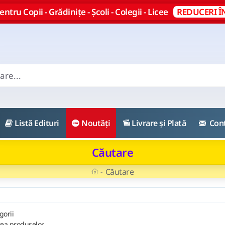
ntru Copii - Grădinițe - Școli - Colegii - Licee
REDUCERI Î
Listă Edituri
Noutăți
Livrare și Plată
Con
Căutare
Căutare
gorii
rea produselor