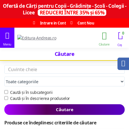
Ofertă de Cărți pentru Copii - Grădinițe - Școli - Colegii -
Licee
REDUCERI ÎNTRE 35% și 65%
Intrare in Cont
Cont Nou
0
Căutare
Caută și în subcategorii
Caută și în descrierea produselor
Căutare
Produse ce îndeplinesc criteriile de căutare