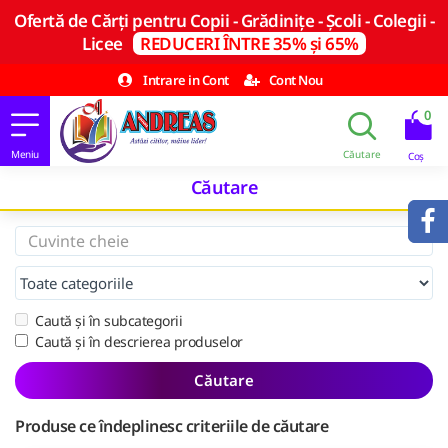
Ofertă de Cărți pentru Copii - Grădinițe - Școli - Colegii -
Licee
REDUCERI ÎNTRE 35% și 65%
Intrare in Cont
Cont Nou
0
Căutare
Caută și în subcategorii
Caută și în descrierea produselor
Căutare
Produse ce îndeplinesc criteriile de căutare