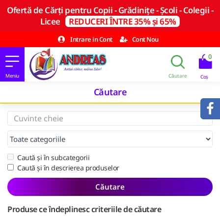
Ofertă de Cărți pentru Copii - Grădinițe - Școli - Colegii -
Licee
REDUCERI ÎNTRE 35% și 65%
Intrare in Cont
Cont Nou
0
Căutare
Caută și în subcategorii
Caută și în descrierea produselor
Căutare
Produse ce îndeplinesc criteriile de căutare