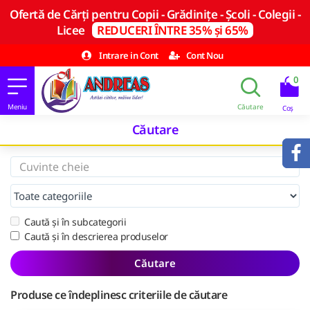
Ofertă de Cărți pentru Copii - Grădinițe - Școli - Colegii -
Licee
REDUCERI ÎNTRE 35% și 65%
Intrare in Cont
Cont Nou
0
Căutare
Caută și în subcategorii
Caută și în descrierea produselor
Căutare
Produse ce îndeplinesc criteriile de căutare