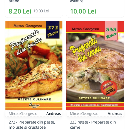
arabe
asiatice
8,20 Lei
10,00 Lei
10,00 Lei
Mircea Georgescu
Andreas
Mircea Georgescu
Andreas
272 - Preparate din peste,
333 retete - Preparate din
moluste si crustacee
carne