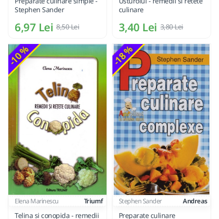
Preparate culinare simple -
Usturoiul - remedii si retete
Stephen Sander
culinare
6,97 Lei
3,40 Lei
8,50 Lei
3,80 Lei
-10 %
-18 %
Elena Marinescu
Triumf
Stephen Sander
Andreas
Telina si conopida - remedii
Preparate culinare