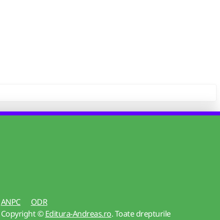
ANPC
ODR
Copyright ©
Editura-Andreas.ro
. Toate drepturile