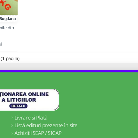
Bogdana
mile din
ei
 (1 pagini)
Livrare și Plată
Listă edituri prezente în site
Achiziții SEAP / SICAP