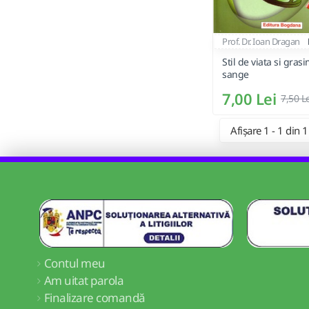
Prof. Dr. Ioan Dragan
Stil de viata si grasi
sange
7,00 Lei
7,50 L
Afișare 1 - 1 din 1
Contul meu
Am uitat parola
Finalizare comandă