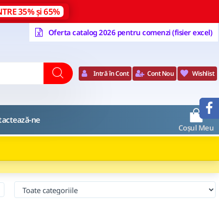
NTRE 35% și 65%
Oferta catalog 2026 pentru comenzi (fisier excel)
Intră în Cont
Cont Nou
Wishlist
0
tactează-ne
Coșul Meu