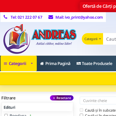
Ofertă de Cărți pe
Tel: 021 222 07 67
Mail: ivo_print@yahoo.com
Categorii
Categorii
Prima Pagină
Toate Produsele
Filtrare
Resetare
Edituri
Caută și în subcate
Bogdana
Caută și în descrie
1