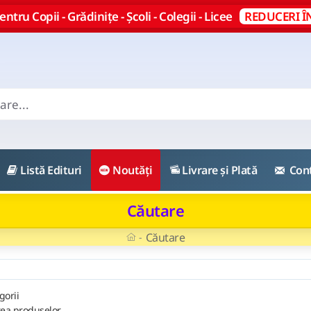
ntru Copii - Grădinițe - Școli - Colegii - Licee
REDUCERI Î
Listă Edituri
Noutăți
Livrare și Plată
Con
Căutare
Căutare
gorii
rea produselor