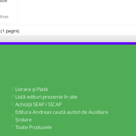
itie
0 Lei
 (1 pagini)
Livrare și Plată
Listă edituri prezente în site
Achiziții SEAP / SICAP
Editura Andreas caută autori de Auxiliare
Școlare
Toate Produsele