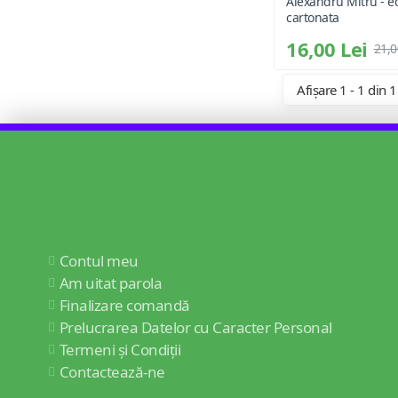
Alexandru Mitru - ed
cartonata
16,00 Lei
21,0
Afișare 1 - 1 din 1
Contul meu
Am uitat parola
Finalizare comandă
Prelucrarea Datelor cu Caracter Personal
Termeni și Condiții
Contactează-ne