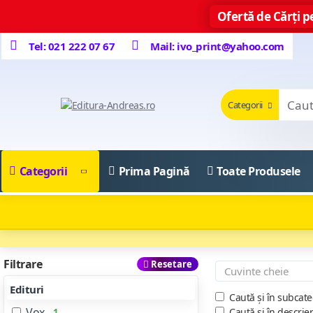
Ofertă de Cărți pe
Tel: 021 222 07 67
Mail: ivo_print@yahoo.com
Categorii
Categorii
Prima Pagină
Toate Produsele
Filtrare
Resetare
Edituri
Caută și în subcate
Vox
Caută și în descrie
1