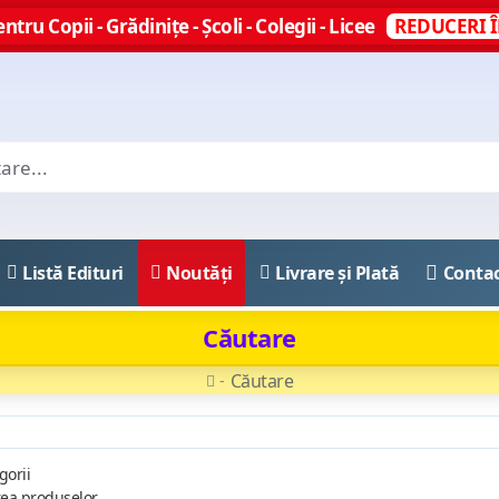
ntru Copii - Grădinițe - Școli - Colegii - Licee
REDUCERI Î
Listă Edituri
Noutăți
Livrare și Plată
Conta
Căutare
Căutare
gorii
rea produselor