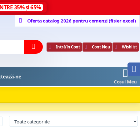
NTRE 35% și 65%
Oferta catalog 2026 pentru comenzi (fisier excel)
Intră în Cont
Cont Nou
Wishlist
0
ctează-ne
Coșul Meu