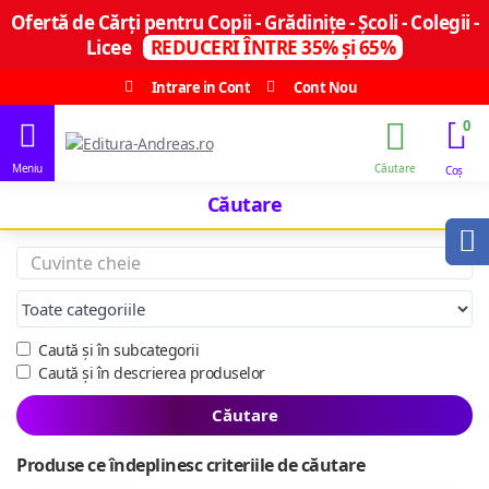
Ofertă de Cărți pentru Copii - Grădinițe - Școli - Colegii -
Licee
REDUCERI ÎNTRE 35% și 65%
Intrare in Cont
Cont Nou
0
Căutare
Caută și în subcategorii
Caută și în descrierea produselor
Căutare
Produse ce îndeplinesc criteriile de căutare