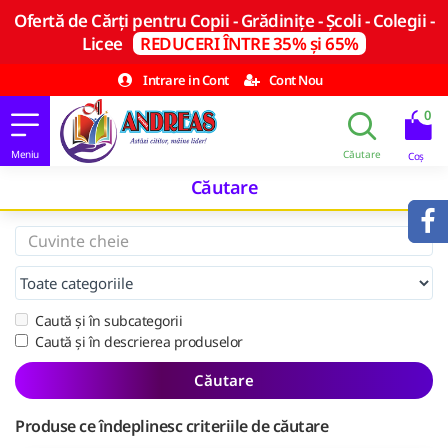
Ofertă de Cărți pentru Copii - Grădinițe - Școli - Colegii -
Licee
REDUCERI ÎNTRE 35% și 65%
Intrare in Cont
Cont Nou
0
Căutare
Caută și în subcategorii
Caută și în descrierea produselor
Căutare
Produse ce îndeplinesc criteriile de căutare