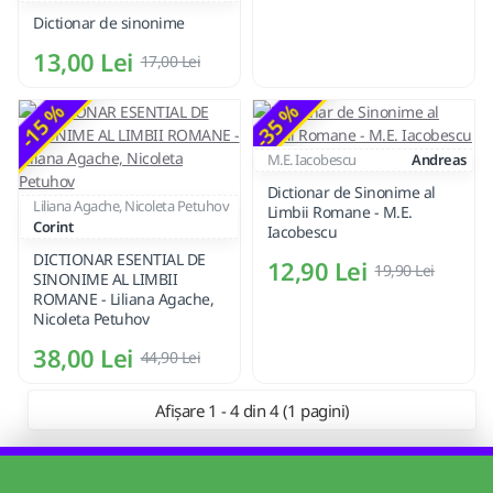
Dictionar de sinonime
13,00 Lei
17,00 Lei
-15 %
-35 %
M.E. Iacobescu
Andreas
Dictionar de Sinonime al
Liliana Agache, Nicoleta Petuhov
Limbii Romane - M.E.
Corint
Iacobescu
DICTIONAR ESENTIAL DE
12,90 Lei
19,90 Lei
SINONIME AL LIMBII
ROMANE - Liliana Agache,
Nicoleta Petuhov
38,00 Lei
44,90 Lei
Afișare 1 - 4 din 4 (1 pagini)