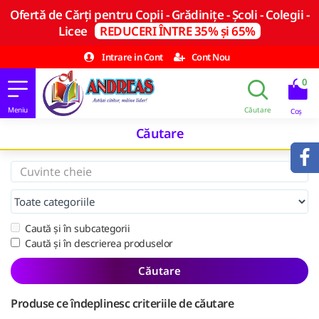
Ofertă de Cărți pentru Copii - Grădinițe - Școli - Colegii -
Licee
REDUCERI ÎNTRE 35% și 65%
Intrare in Cont
Cont Nou
0
Căutare
Caută și în subcategorii
Caută și în descrierea produselor
Căutare
Produse ce îndeplinesc criteriile de căutare