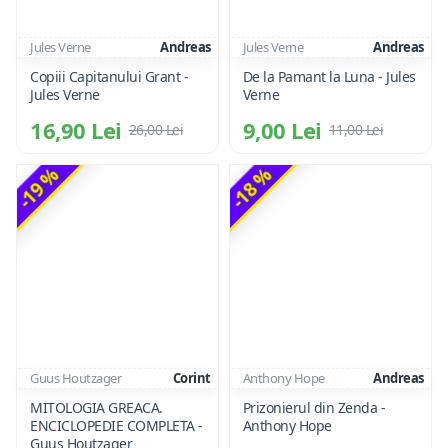
Jules Verne
Andreas
Jules Verne
Andreas
Copiii Capitanului Grant -
De la Pamant la Luna - Jules
Jules Verne
Verne
16,90 Lei
9,00 Lei
26,00 Lei
11,00 Lei
-19 %
-18 %
Guus Houtzager
Corint
Anthony Hope
Andreas
MITOLOGIA GREACA.
Prizonierul din Zenda -
ENCICLOPEDIE COMPLETA -
Anthony Hope
Guus Houtzager