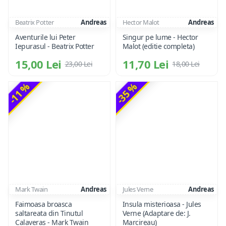
Beatrix Potter
Andreas
Hector Malot
Andreas
Aventurile lui Peter
Singur pe lume - Hector
Iepurasul - Beatrix Potter
Malot (editie completa)
15,00 Lei
11,70 Lei
23,00 Lei
18,00 Lei
-11 %
-35 %
Mark Twain
Andreas
Jules Verne
Andreas
Faimoasa broasca
Insula misterioasa - Jules
saltareata din Tinutul
Verne (Adaptare de: J.
Calaveras - Mark Twain
Marcireau)