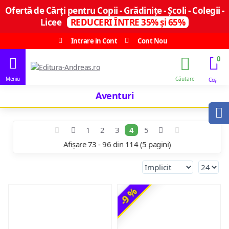
Ofertă de Cărți pentru Copii - Grădinițe - Școli - Colegii -
Licee
REDUCERI ÎNTRE 35% și 65%
Intrare in Cont
Cont Nou
0
Aventuri
1
2
3
4
5
Afișare 73 - 96 din 114 (5 pagini)
-9 %