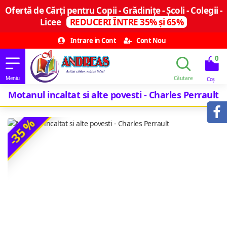
Ofertă de Cărți pentru Copii - Grădinițe - Școli - Colegii -
Licee
REDUCERI ÎNTRE 35% și 65%
Intrare in Cont
Cont Nou
0
Motanul incaltat si alte povesti - Charles Perrault
-35 %