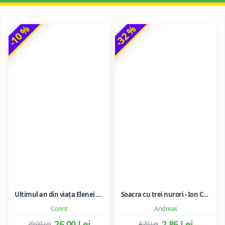
-10 %
-32 %
Ultimul an din viața Elenei Ceaușescu - LAVINIA BETEA
Soacra cu trei nurori - Ion Creanga
Corint
Andreas
26,00 Lei
2,86 Lei
29,00 Lei
4,20 Lei