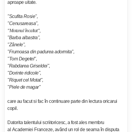
aproape uitate.
"Scufita Rosie",
"Cenusareasa",
"Motanul încaltat",
"Barba albastra",
"Zânele",
"Frumoasa din padurea adormita",
"Tom Degetel",
"Rabdarea Griseldei",
"Dorinte ridicole",
"Riquet cel Motat",
"Piele de magar"
care au facut si fac în continuare parte din lectura oricarui
copil.
Datorita talentului scriitoricesc, a fost ales membru
al
Academiei Franceze
, având un rol de seama în disputa