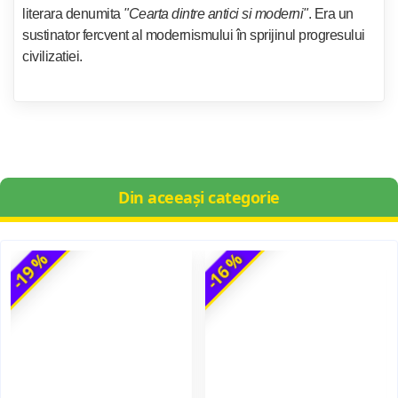
literara denumita
"Cearta dintre antici si moderni"
. Era un
sustinator fercvent al modernismului în sprijinul progresului
civilizatiei.
Din aceeași categorie
-19 %
-16 %