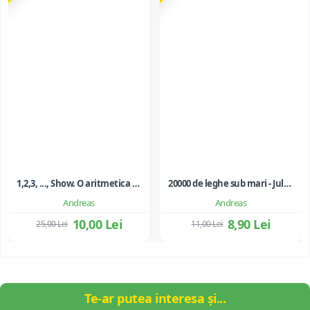
1,2,3, ..., Show. O aritmetica emotionala, o poezie a matematicii - Ioan Dancila
20000 de leghe sub mari - Jules Verne
Andreas
Andreas
10,00 Lei
8,90 Lei
25,00 Lei
11,00 Lei
Te-ar putea interesa și...