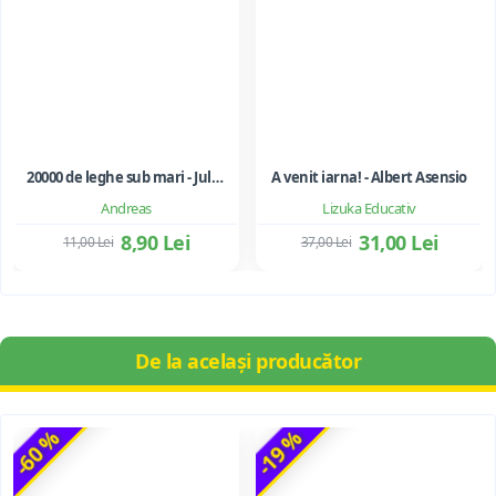
20000 de leghe sub mari - Jules Verne
A venit iarna! - Albert Asensio
Andreas
Lizuka Educativ
8,90 Lei
31,00 Lei
11,00 Lei
37,00 Lei
De la același producător
-60 %
-19 %