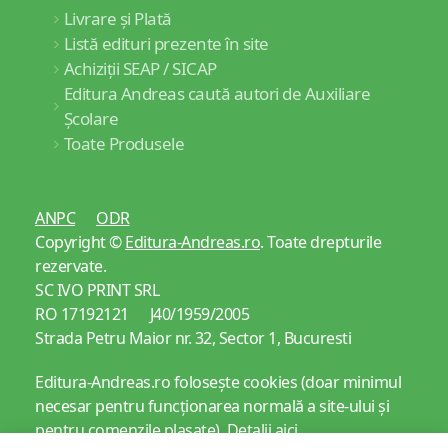
Livrare și Plată
Listă edituri prezente în site
Achiziții SEAP / SICAP
Editura Andreas caută autori de Auxiliare
Școlare
Toate Produsele
ANPC
ODR
Copyright ©
Editura-Andreas.ro
. Toate drepturile
rezervate.
SC IVO PRINT SRL
RO 17192121 J40/1959/2005
Strada Petru Maior nr. 32, Sector 1, Bucuresti
Editura-Andreas.ro folosește cookies (doar minimul
necesar pentru funcționarea normală a site-ului și
pentru comenzile plasate).
Detalii aici