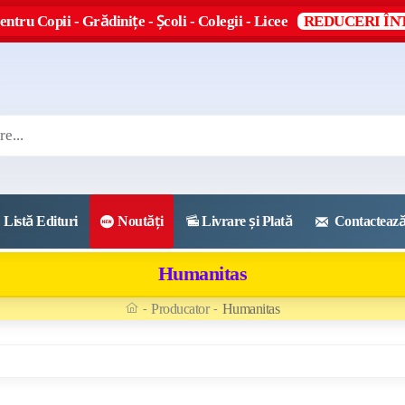
entru Copii - Grădinițe - Școli - Colegii - Licee
REDUCERI ÎNT
Listă Edituri
Noutăți
Livrare și Plată
Contactează
Humanitas
Producator
Humanitas