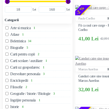
-2 %
Lei
Lei
Paulo Coelho
Categorii
Fii ca raul care curge - 
Arte si muzica
1
Coelho
Atlase
1
41,00 Lei
42,00 
Beletristica
34
Biografie
5
Carti pentru copii
2
Carti scolare / auxiliare
1
Carti uz gospodaresc
1
Marcus Aurelius
Dezvoltare personala
3
Ganduri catre sine insusi
Enciclopedii
1
Marcus Aurelius
Filosofie
2
32,00 Lei
Geografie / Istorie / Biologie
3
Ingrijire personala
1
Istorie
4