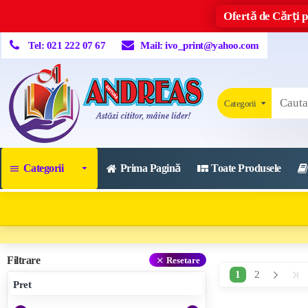
Ofertă de Cărți p
Tel: 021 222 07 67
Mail: ivo_print@yahoo.com
Categorii
Categorii
Prima Pagină
Toate Produsele
Filtrare
Resetare
1
2
Pret