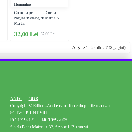
Humanitas
Cu mana pe inima - Corina
Negrea in dialog cu Martin S.
Martin
32,00 Lei
37,00 Lei
Afișare 1 - 24 din 37 (2 pagini)
ANPC
ODR
Copyright ©
Editura-Andreas.ro
. Toate drepturile rezervate.
SC IVO PRINT SRL
RO 17192121 J40/1959/2005
Strada Petru Maior nr. 32, Sector 1, Bucuresti