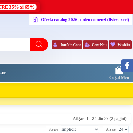
RE 35% și 65%
Oferta catalog 2026 pentru comenzi (fisier excel)
Intră în Cont
Cont Nou
Wishlist
0
-ne
Coșul Meu
Afișare 1 - 24 din 37 (2 pagini)
Sortare
Afisare