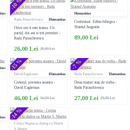
-10 %
tas
Humanitas
Radu Paraschivescu
Humanitas
Confesiuni. Editie bilingva -
Sfantul Augustin
Orice om ii este teama. Un
partid, doi ani si trei premieri -
89,00 Lei
Radu Paraschivescu
26,00 Lei
29,00 Lei
-15 %
-7 %
tas
David Eagleman
Humanitas
Radu Paraschivescu
Humanitas
Creierul, povestea noastra -
Doua maturi stau de vorba -
David Eagleman
Radu Paraschivescu
46,00 Lei
27,00 Lei
54,00 Lei
29,00 Lei
-14 %
tas
Corina Negrea in dialog cu Martin
S. Martin