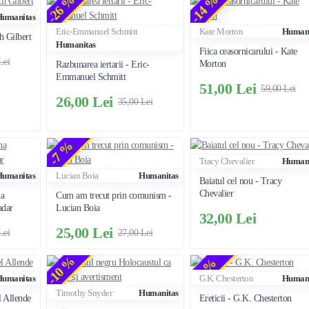
-26 %
-14 %
Humanitas
Eric-Emmanuel Schmitt
Kate Morton
Humani
h Gilbert
Humanitas
Fiica ceasornicarului - Kate
Lei
Morton
Razbunarea iertarii - Eric-
Emmanuel Schmitt
51,00 Lei
59,00 Lei
26,00 Lei
35,00 Lei
-7 %
Tracy Chevalier
Humani
Humanitas
Lucian Boia
Humanitas
Baiatul cel nou - Tracy
Chevalier
na
Cum am trecut prin comunism -
adar
Lucian Boia
32,00 Lei
25,00 Lei
Lei
27,00 Lei
-10 %
-8 %
Humanitas
G.K. Chesterton
Humani
Timothy Snyder
Humanitas
l Allende
Ereticii - G.K. Chesterton