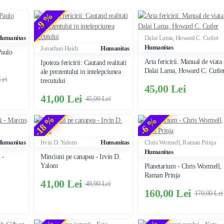
-9 %
Humanitas
Dalai Lama, Howard C. Cutler
Humanitas
Jonathan Haidt
Humanitas
Paulo
Arta fericirii. Manual de viata 
Ipoteza fericirii: Cautand realitati
Dalai Lama, Howard C. Cutle
ale prezentului in intelepciunea
Lei
trecutului
45,00 Lei
41,00 Lei
45,00 Lei
-18 %
-6 %
Humanitas
Irvin D. Yalom
Humanitas
Chris Wormell, Raman Prinja
Humanitas
 -
Minciuni pe canapea - Irvin D.
Yalom
Planetarium - Chris Wormell,
Raman Prinja
41,00 Lei
49,90 Lei
160,00 Lei
170,00 Lei