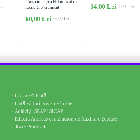
Pământul negru Holocaustul ca
34,00 Lei
Lei
37,00 Lei
istorie și avertisment
60,00 Lei
67,00 Lei
Livrare și Plată
Listă edituri prezente în site
Achiziții SEAP / SICAP
Editura Andreas caută autori de Auxiliare Școlare
Toate Produsele