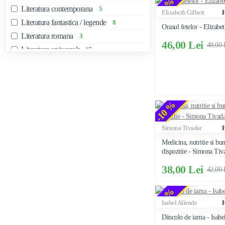
-6 %
Literatura contemporana
5
Elizabeth Gilbert
Literatura fantastica / legende
8
Orasul fetelor - Elizabet
Literatura romana
3
46,00 Lei
49,00 
Literatura universala
17
Medicina
1
Politica si conspiratii
1
Psihologie / Spiritualitate / Filosofie
3
Religie / Carti crestine
-10 %
1
Romane de dragoste
5
Simona Tivadar
Science Fiction
2
Medicina, nutritie si bu
Spiritualitate
1
dispozitie - Simona Tiv
Toate Produsele
36
38,00 Lei
42,00 
Umor
1
Viata Sfintilor
1
-6 %
Isabel Allende
Dincolo de iarna - Isabe