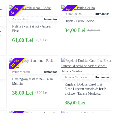
-6 %
-8 %
Paulo Coelho
Humanitas
Andrei Plesu
Humanitas
Hippie - Paulo Coelho
Nelinisti vechi si noi - Andrei
34,00 Lei
37,00 Lei
Plesu
-
r
61,00 Lei
65,00 Lei
-10 %
Paula McLain
Humanitas
Tatiana Niculescu
Humanitas
Hemingway si cu mine - Paula
McLain
Regele si Duduia. Carol II si
Elena Lupescu dincolo de barfe
38,00 Lei
42,00 Lei
si clisee - Tatiana Niculescu
35,00 Lei