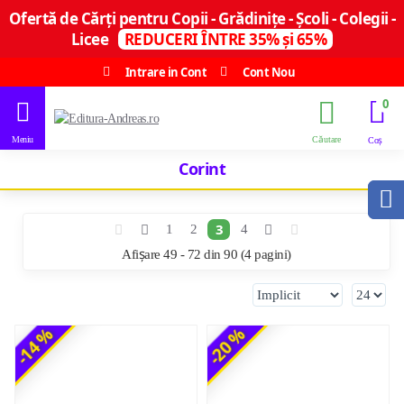
Ofertă de Cărți pentru Copii - Grădinițe - Școli - Colegii -
Licee
REDUCERI ÎNTRE 35% și 65%
Intrare in Cont
Cont Nou
0
Corint
3
1
2
4
Afișare 49 - 72 din 90 (4 pagini)
-14 %
-20 %