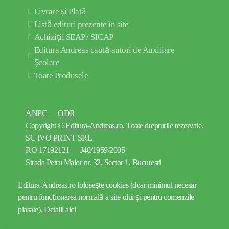
Livrare și Plată
Listă edituri prezente în site
Achiziții SEAP / SICAP
Editura Andreas caută autori de Auxiliare
Școlare
Toate Produsele
ANPC
ODR
Copyright ©
Editura-Andreas.ro
. Toate drepturile rezervate.
SC IVO PRINT SRL
RO 17192121 J40/1959/2005
Strada Petru Maior nr. 32, Sector 1, Bucuresti
Editura-Andreas.ro folosește cookies (doar minimul necesar
pentru funcționarea normală a site-ului și pentru comenzile
plasate).
Detalii aici