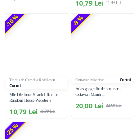
10,79 Lei
11,99 Lei
-10 %
-9 %
Corint
Tradus de Camelia Radulescu
Ovtavian Mandrut
Corint
Atlas geografic de buzunar -
Octavian Mandrut
Mic Dictionar Spaniol-Roman -
Random House Webster`s
20,00 Lei
22,00 Lei
10,79 Lei
11,99 Lei
-25 %