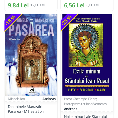
9,84 Lei
6,56 Lei
12,00 Lei
8,00 Lei
-18 %
-25 %
Mihaela Ion
Andreas
Preot Gheorghe Florin;
Protoprezbiter Ioan Vernezos
Din tainele Manastirii
Andreas
Pasarea - Mihaela Ion
Noile minuni ale Sfantului