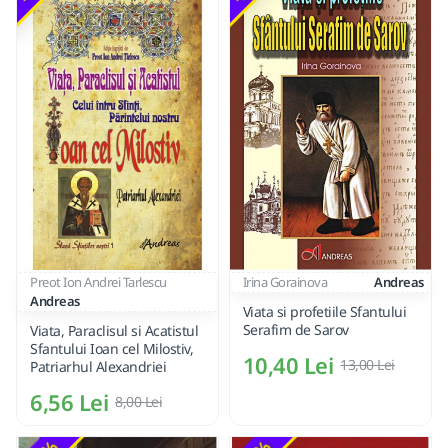
Preot Ion Andrei Tarlescu
Irina Gorainova
Andreas
Andreas
Viata si profetiile Sfantului
Serafim de Sarov
Viata, Paraclisul si Acatistul
Sfantului Ioan cel Milostiv,
10,40 Lei
13,00 Lei
Patriarhul Alexandriei
6,56 Lei
8,00 Lei