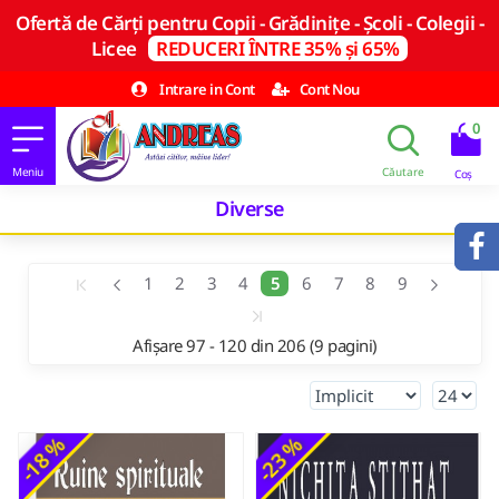
Ofertă de Cărți pentru Copii - Grădinițe - Școli - Colegii -
Licee
REDUCERI ÎNTRE 35% și 65%
Intrare in Cont
Cont Nou
0
Diverse
1
2
3
4
5
6
7
8
9
Afișare 97 - 120 din 206 (9 pagini)
-18 %
-23 %