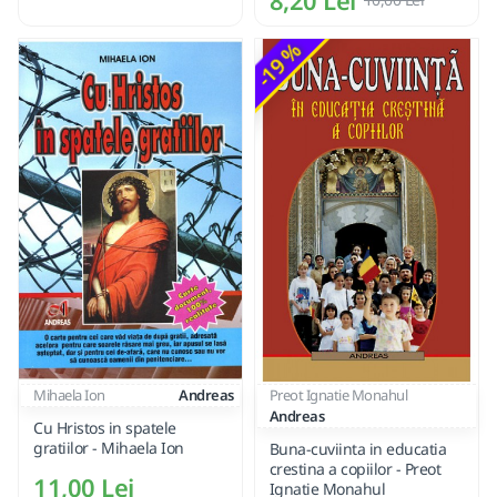
-19 %
Mihaela Ion
Andreas
Preot Ignatie Monahul
Andreas
Cu Hristos in spatele
gratiilor - Mihaela Ion
Buna-cuviinta in educatia
crestina a copiilor - Preot
11,00 Lei
Ignatie Monahul