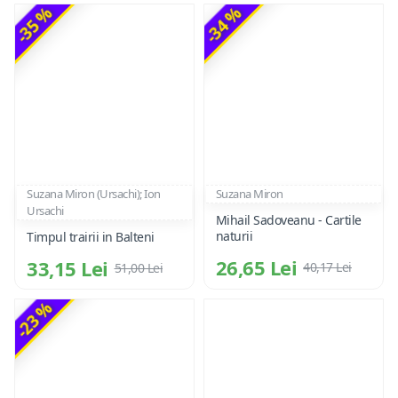
-35 %
-34 %
Suzana Miron (Ursachi); Ion
Suzana Miron
Ursachi
Mihail Sadoveanu - Cartile
naturii
Timpul trairii in Balteni
26,65 Lei
33,15 Lei
40,17 Lei
51,00 Lei
-23 %