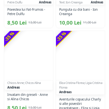
Petre Dulfu
Andreas
Text: Ion Creanga
Andreas
Povestea lui Fat-Frumos -
Punguta cu doi bani - Ion
Petre Dulfu
Creanga
8,50 Lei
10,00 Lei
13,00 Lei
11,00 Lei
-35 %
-35 %
Chicos Anne; Chicos Alina
Eliza Cristina Florea; Ligia Cristina
Andreas
Florea
Andreas
Invatam din greseli - Anne
si Alina Chicos
Aventurile copacului Charly
si alte povestiri
8,50 Lei
13,00 Lei
incantatoare - Eliza si Ligia