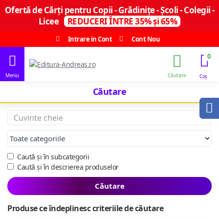
Ofertă de Cărți pentru Copii - Grădinițe - Școli - Colegii -
Licee
REDUCERI ÎNTRE 35% și 65%
Intrare in Cont
Cont Nou
0
Căutare
Caută și în subcategorii
Caută și în descrierea produselor
Căutare
Produse ce îndeplinesc criteriile de căutare