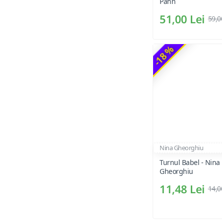
Pann
51,00 Lei
59,0
-18 %
Nina Gheorghiu
Turnul Babel - Nina
Gheorghiu
11,48 Lei
14,0