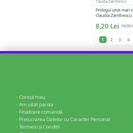
Claudia Zamfirescu
Prologul unei mari iu
Claudia Zamfirescu
8,20 Lei
10,00 
1
2
3
4
Contul meu
Am uitat parola
Finalizare comandă
Prelucrarea Datelor cu Caracter Personal
Termeni și Condiții