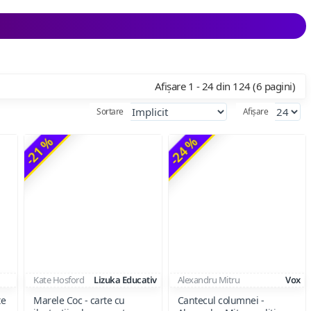
Afișare 1 - 24 din 124 (6 pagini)
Sortare
Afișare
-21 %
-24 %
Kate Hosford
Lizuka Educativ
Alexandru Mitru
Vox
te
Marele Coc - carte cu
Cantecul columnei -