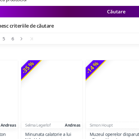
Căutare
esc criteriile de căutare
5
6
-35 %
-14 %
Andreas
Selma Legerlof
Andreas
Simon Houpt
ton
Minunata calatorie a lui
Muzeul operelor disparu