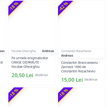
-18 %
-42 %
eas
Nicolae Gheorghiu
Andreas
Constantin Rezachevici
Andreas
Pe urmele enigmaticelor
st
ORASE DISPARUTE -
Constantin Brancoveanu -
Nicolae Gheorghiu
Zarnesti 1690 de
Constantin Rezachevici
20,50 Lei
25,00 Lei
15,00 Lei
26,00 Lei
-18 %
-18 %