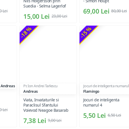
Nils Holgersson prin
- Simon Houpt
Suedia - Selma Lagerlof
69,00 Lei
0 Lei
80,00 Lei
15,00 Lei
23,00 Lei
-18 %
-15 %
Andreas
Pr. Ion Andrei Tarlescu
Jocuri de inteligenta numarul
Andreas
Flamingo
Viata, Invataturile si
Jocuri de inteligenta
Paraclisul Sfantului
numarul 4
0 Lei
Voievod Neagoe Basarab
5,50 Lei
6,50 Lei
7,38 Lei
9,00 Lei