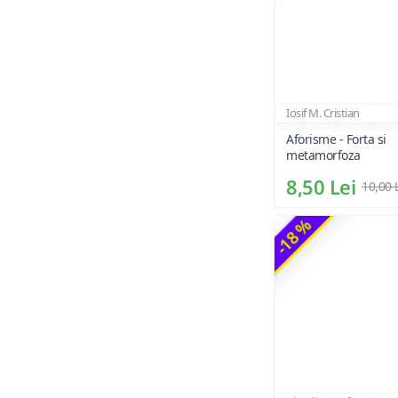
Iosif M. Cristian
Aforisme - Forta si
metamorfoza
8,50 Lei
10,00 
-18 %