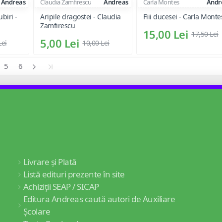
Andreas
Claudia Zamfirescu
Andreas
Carla Montes
Andr
biri -
Aripile dragostei - Claudia
Fiii ducesei - Carla Monte
Zamfirescu
15,00 Lei
17,50 Lei
5,00 Lei
Lei
10,00 Lei
5
6
Livrare și Plată
Listă edituri prezente în site
Achiziții SEAP / SICAP
Editura Andreas caută autori de Auxiliare
Școlare