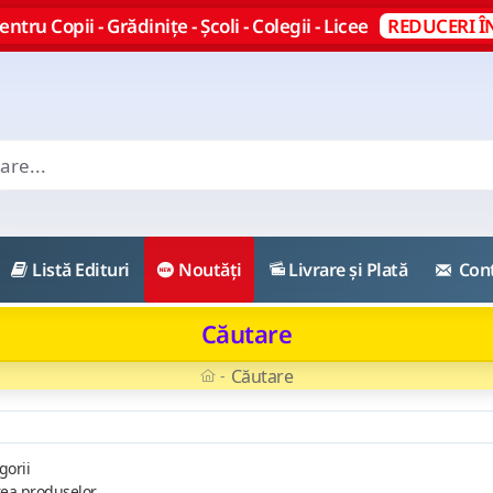
ntru Copii - Grădinițe - Școli - Colegii - Licee
REDUCERI Î
Listă Edituri
Noutăți
Livrare și Plată
Con
Căutare
Căutare
gorii
rea produselor