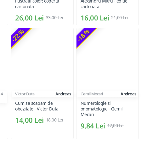
ilustratii color; coperta
Alexandru Mitru - editie
cartonata
cartonata
26,00 Lei
16,00 Lei
33,00 Lei
21,00 Lei
-22 %
-18 %
 4
Victor Duta
Andreas
Gemil Mecari
Andreas
Cum sa scapam de
Numerologie si
obezitate - Victor Duta
onomatologie - Gemil
Mecari
14,00 Lei
18,00 Lei
9,84 Lei
12,00 Lei