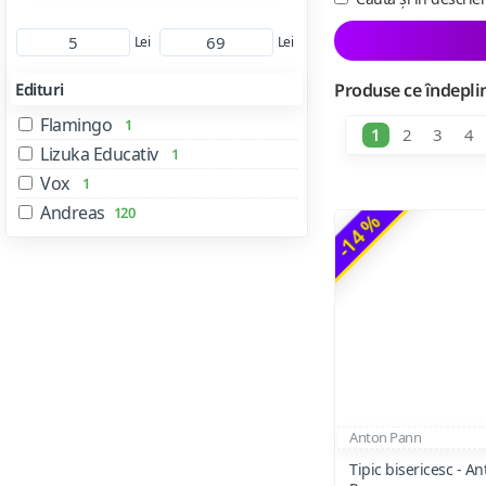
Lei
Lei
Edituri
Produse ce îndeplin
Flamingo
1
1
2
3
4
Lizuka Educativ
1
Vox
1
Andreas
120
-14 %
Anton Pann
Tipic bisericesc - An