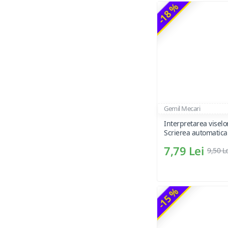
-18 %
Gemil Mecari
Interpretarea viselor
Scrierea automatica
7,79 Lei
9,50 L
-15 %