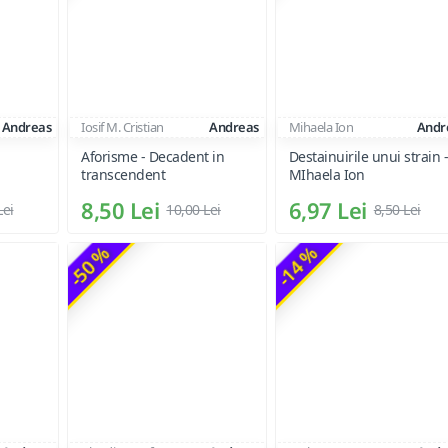
Andreas
Iosif M. Cristian
Andreas
Mihaela Ion
Andr
Aforisme - Decadent in
Destainuirile unui strain 
transcendent
MIhaela Ion
8,50 Lei
6,97 Lei
Lei
10,00 Lei
8,50 Lei
-50 %
-14 %