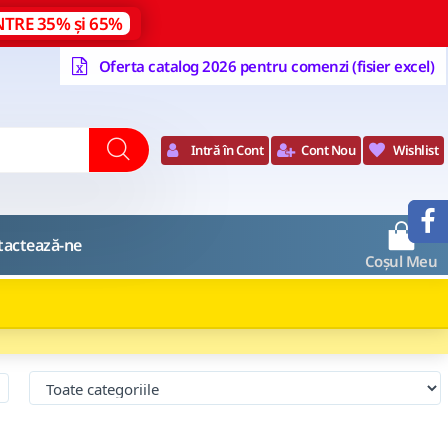
NTRE 35% și 65%
Oferta catalog 2026 pentru comenzi (fisier excel)
Intră în Cont
Cont Nou
Wishlist
0
tactează-ne
Coșul Meu