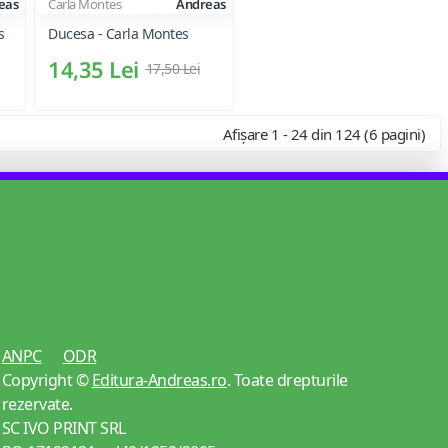
eas
Carla Montes
Andreas
s
Ducesa - Carla Montes
14,35 Lei
17,50 Lei
Afișare 1 - 24 din 124 (6 pagini)
ANPC
ODR
Copyright ©
Editura-Andreas.ro
. Toate drepturile
rezervate.
SC IVO PRINT SRL