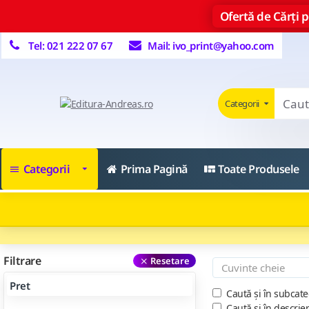
Ofertă de Cărți pe
Tel: 021 222 07 67
Mail: ivo_print@yahoo.com
Categorii
Categorii
Prima Pagină
Toate Produsele
Filtrare
Resetare
Pret
Caută și în subcate
Caută și în descrie