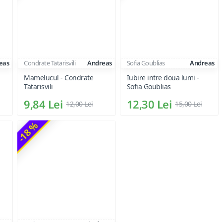
eas
Condrate Tatarisvili
Andreas
Sofia Goublias
Andreas
-
Mamelucul - Condrate
Iubire intre doua lumi -
Tatarisvili
Sofia Goublias
9,84 Lei
12,30 Lei
12,00 Lei
15,00 Lei
-18 %