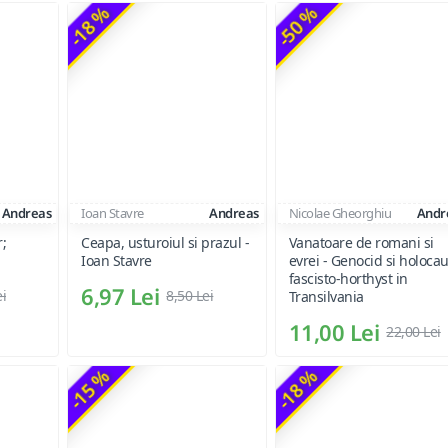
-18 %
-50 %
Andreas
Ioan Stavre
Andreas
Nicolae Gheorghiu
Andr
;
Ceapa, usturoiul si prazul -
Vanatoare de romani si
Ioan Stavre
evrei - Genocid si holocau
fascisto-horthyst in
6,97 Lei
ei
8,50 Lei
Transilvania
11,00 Lei
22,00 Lei
-15 %
-18 %