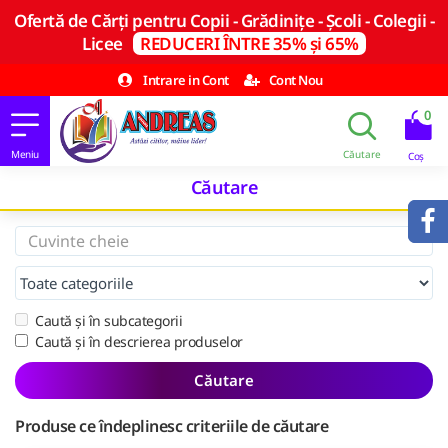
Ofertă de Cărți pentru Copii - Grădinițe - Școli - Colegii -
Licee
REDUCERI ÎNTRE 35% și 65%
Intrare in Cont
Cont Nou
0
Căutare
Caută și în subcategorii
Caută și în descrierea produselor
Căutare
Produse ce îndeplinesc criteriile de căutare