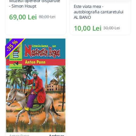
Muzeul operelor disparute
- Simon Houpt
Este viata mea -
autobiografia cantaretului
69,00 Lei
80,00 Lei
AL BANO
10,00 Lei
30,00 Lei
-35 %