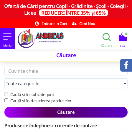
Ofertă de Cărți pentru Copii - Grădinițe - Școli - Colegii -
Licee
REDUCERI ÎNTRE 35% și 65%
Intrare in Cont
Cont Nou
0
Căutare
Caută și în subcategorii
Caută și în descrierea produselor
Căutare
Produse ce îndeplinesc criteriile de căutare