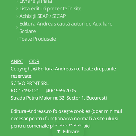
Livrare și Plată
Listă edituri prezente în site
Achiziții SEAP / SICAP
Editura Andreas caută autori de Auxiliare
Școlare
Toate Produsele
ANPC
ODR
Copyright ©
Editura-Andreas.ro
. Toate drepturile
rezervate.
SC IVO PRINT SRL
RO 17192121 J40/1959/2005
Strada Petru Maior nr. 32, Sector 1, Bucuresti
Editura-Andreas.ro folosește cookies (doar minimul
necesar pentru funcționarea normală a site-ului și
pentru comenzile plasate).
Detalii aici
Filtrare