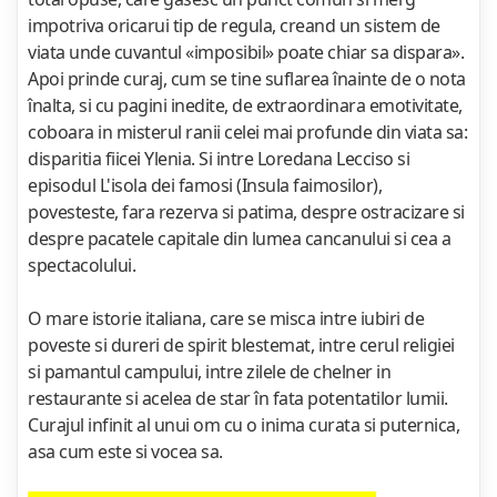
impotriva oricarui tip de regula, creand un sistem de
viata unde cuvantul «imposibil» poate chiar sa dispara».
Apoi prinde curaj, cum se tine suflarea înainte de o nota
înalta, si cu pagini inedite, de extraordinara emotivitate,
coboara in misterul ranii celei mai profunde din viata sa:
disparitia fiicei Ylenia. Si intre Loredana Lecciso si
episodul L'isola dei famosi (Insula faimosilor),
povesteste, fara rezerva si patima, despre ostracizare si
despre pacatele capitale din lumea cancanului si cea a
spectacolului.
O mare istorie italiana, care se misca intre iubiri de
poveste si dureri de spirit blestemat, intre cerul religiei
si pamantul campului, intre zilele de chelner in
restaurante si acelea de star în fata potentatilor lumii.
Curajul infinit al unui om cu o inima curata si puternica,
asa cum este si vocea sa.