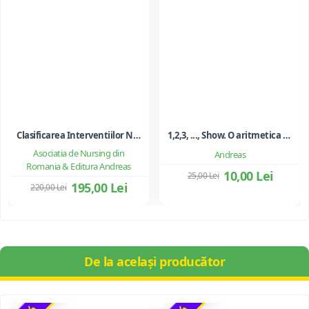
Clasificarea Interventiilor Nursing (NIC)
1,2,3, ..., Show. O aritmetica emotionala, o poezie a matematicii - Ioan Dancila
Asociatia de Nursing din
Andreas
Romania & Editura Andreas
10,00 Lei
25,00 Lei
195,00 Lei
220,00 Lei
De la același producător