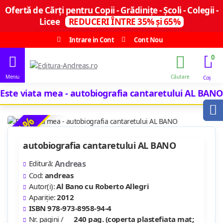
Ofertă de Cărți pentru Copii - Grădinițe - Școli - Colegii -
Licee
REDUCERI ÎNTRE 35% și 65%
Intrare in Cont
Cont Nou
0
Este viata mea - autobiografia cantaretului AL BANO
-67 %
autobiografia cantaretului AL BANO
Editură:
Andreas
Cod:
andreas
Autor(i):
Al Bano cu Roberto Allegri
Apariție:
2012
ISBN 978-973-8958-94-4
Nr. pagini /
240 pag. (coperta plastefiata mat;