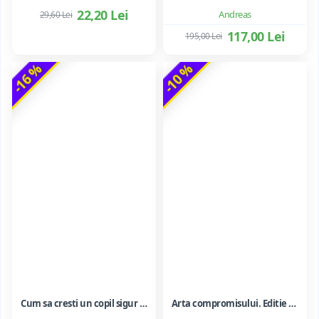
22,20 Lei
Andreas
29,60 Lei
117,00 Lei
195,00 Lei
-16 %
-10 %
Cum sa cresti un copil sigur de sine ... si sa-i consolidezi autostima
Arta compromisului. Editie ne varietur - Ileana Vulpescu