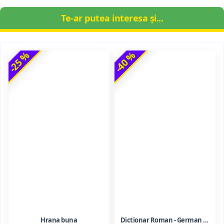
Te-ar putea interesa și...
-25 %
-40 %
Hrana buna
Dictionar Roman - German - Mihai Anutei