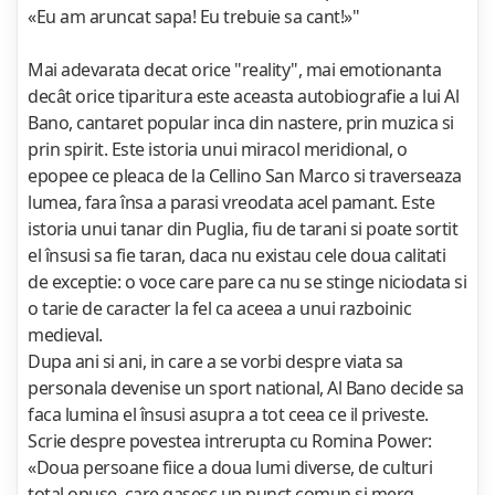
«Eu am aruncat sapa! Eu trebuie sa cant!»"
Mai adevarata decat orice "reality", mai emotionanta
decât orice tiparitura este aceasta autobiografie a lui Al
Bano, cantaret popular inca din nastere, prin muzica si
prin spirit. Este istoria unui miracol meridional, o
epopee ce pleaca de la Cellino San Marco si traverseaza
lumea, fara însa a parasi vreodata acel pamant. Este
istoria unui tanar din Puglia, fiu de tarani si poate sortit
el însusi sa fie taran, daca nu existau cele doua calitati
de exceptie: o voce care pare ca nu se stinge niciodata si
o tarie de caracter la fel ca aceea a unui razboinic
medieval.
Dupa ani si ani, in care a se vorbi despre viata sa
personala devenise un sport national, Al Bano decide sa
faca lumina el însusi asupra a tot ceea ce il priveste.
Scrie despre povestea intrerupta cu Romina Power:
«Doua persoane fiice a doua lumi diverse, de culturi
total opuse, care gasesc un punct comun si merg