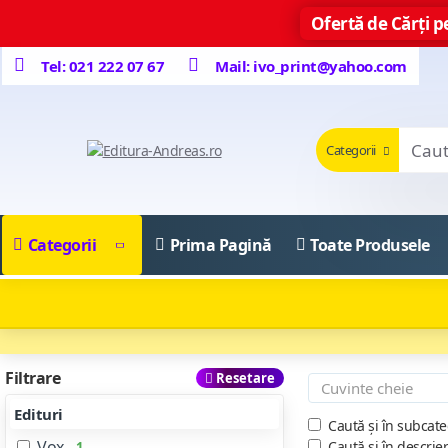
Ofertă de Cărți pe
Tel: 021 222 07 67
Mail: ivo_print@yahoo.com
Categorii
Categorii
Prima Pagină
Toate Produsele
Filtrare
Resetare
Edituri
Caută și în subcate
Vox
Caută și în descrie
1