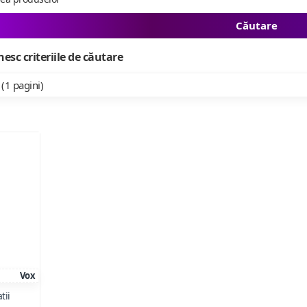
Căutare
esc criteriile de căutare
 (1 pagini)
Vox
tii