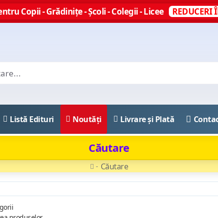
ntru Copii - Grădinițe - Școli - Colegii - Licee
REDUCERI Î
Listă Edituri
Noutăți
Livrare și Plată
Conta
Căutare
Căutare
gorii
rea produselor