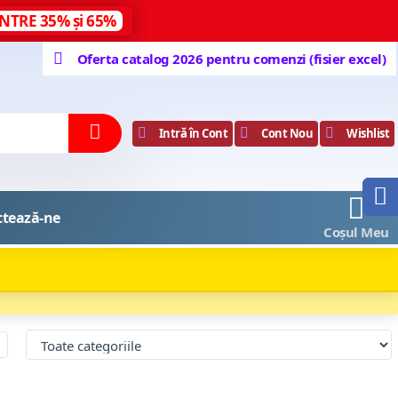
NTRE 35% și 65%
Oferta catalog 2026 pentru comenzi (fisier excel)
Intră în Cont
Cont Nou
Wishlist
0
ctează-ne
Coșul Meu