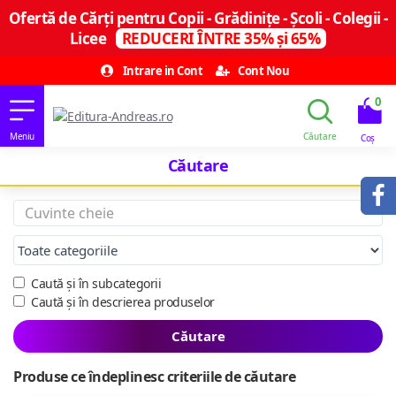
Ofertă de Cărți pentru Copii - Grădinițe - Școli - Colegii -
Licee
REDUCERI ÎNTRE 35% și 65%
Intrare in Cont
Cont Nou
0
Căutare
Caută și în subcategorii
Caută și în descrierea produselor
Căutare
Produse ce îndeplinesc criteriile de căutare