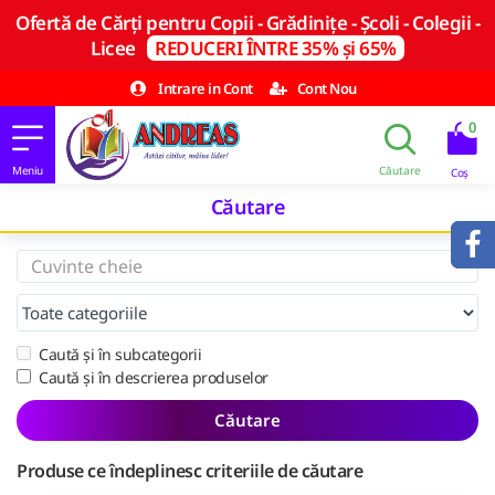
Ofertă de Cărți pentru Copii - Grădinițe - Școli - Colegii -
Licee
REDUCERI ÎNTRE 35% și 65%
Intrare in Cont
Cont Nou
0
Căutare
Caută și în subcategorii
Caută și în descrierea produselor
Căutare
Produse ce îndeplinesc criteriile de căutare