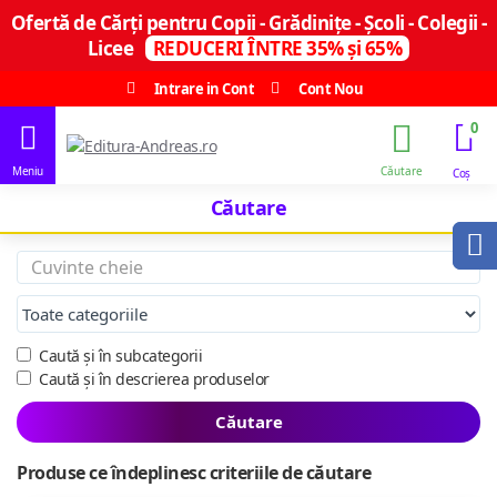
Ofertă de Cărți pentru Copii - Grădinițe - Școli - Colegii -
Licee
REDUCERI ÎNTRE 35% și 65%
Intrare in Cont
Cont Nou
0
Căutare
Caută și în subcategorii
Caută și în descrierea produselor
Căutare
Produse ce îndeplinesc criteriile de căutare