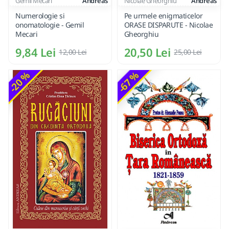
Gemil Mecari
Andreas
Nicolae Gheorghiu
Andreas
Numerologie si
Pe urmele enigmaticelor
onomatologie - Gemil
ORASE DISPARUTE - Nicolae
Mecari
Gheorghiu
9,84 Lei
20,50 Lei
12,00 Lei
25,00 Lei
-20 %
-67 %