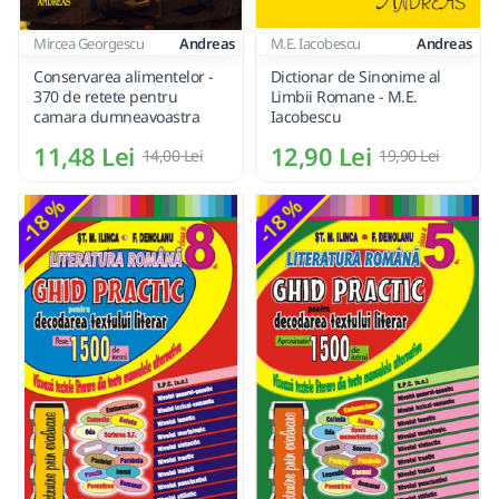
Mircea Georgescu
Andreas
M.E. Iacobescu
Andreas
Conservarea alimentelor -
Dictionar de Sinonime al
370 de retete pentru
Limbii Romane - M.E.
camara dumneavoastra
Iacobescu
11,48 Lei
12,90 Lei
14,00 Lei
19,90 Lei
-18 %
-18 %