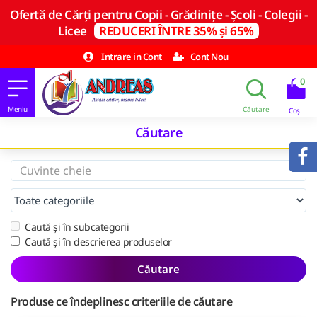
Ofertă de Cărți pentru Copii - Grădinițe - Școli - Colegii -
Licee
REDUCERI ÎNTRE 35% și 65%
Intrare in Cont
Cont Nou
0
Căutare
Caută și în subcategorii
Caută și în descrierea produselor
Căutare
Produse ce îndeplinesc criteriile de căutare