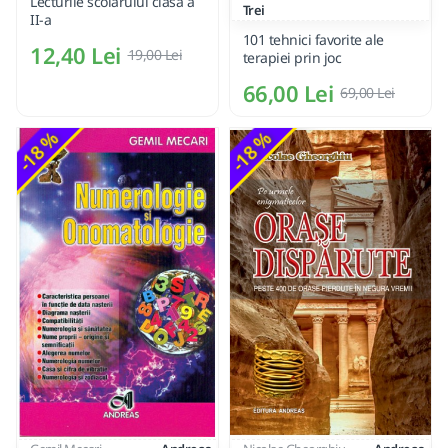
Lecturile scolarului clasa a
Trei
II-a
101 tehnici favorite ale
12,40 Lei
19,00 Lei
terapiei prin joc
66,00 Lei
69,00 Lei
-18 %
-18 %