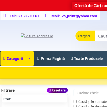
Ofertă de Cărți pe
Tel: 021 222 07 67
Mail: ivo_print@yahoo.com
Categorii
Categorii
Prima Pagină
Toate Produsele
Filtrare
Resetare
Pret
Caută și în subcate
Caută și în descrie