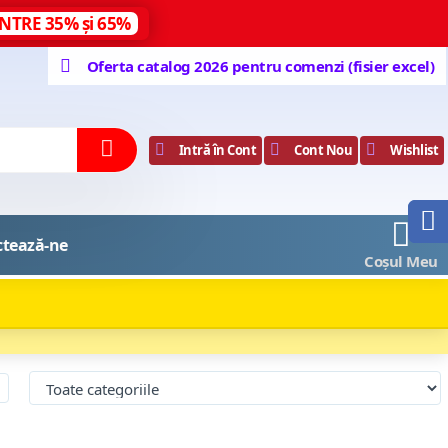
NTRE 35% și 65%
Oferta catalog 2026 pentru comenzi (fisier excel)
Intră în Cont
Cont Nou
Wishlist
0
ctează-ne
Coșul Meu