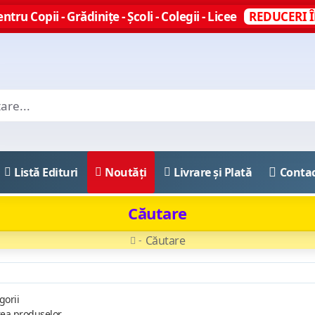
ntru Copii - Grădinițe - Școli - Colegii - Licee
REDUCERI Î
Listă Edituri
Noutăți
Livrare și Plată
Conta
Căutare
Căutare
gorii
rea produselor