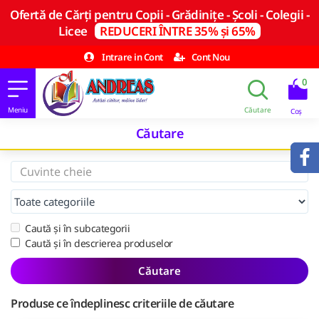
Ofertă de Cărți pentru Copii - Grădinițe - Școli - Colegii -
Licee
REDUCERI ÎNTRE 35% și 65%
Intrare in Cont
Cont Nou
0
Căutare
Caută și în subcategorii
Caută și în descrierea produselor
Căutare
Produse ce îndeplinesc criteriile de căutare