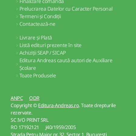
Finalizare comandă
Prelucrarea Datelor cu Caracter Personal
Termeni și Condiții
Contactează-ne
Livrare și Plată
Listă edituri prezente în site
Achiziții SEAP / SICAP
Editura Andreas caută autori de Auxiliare
Școlare
Toate Produsele
ANPC
ODR
Copyright ©
Editura-Andreas.ro
. Toate drepturile
rezervate.
SC IVO PRINT SRL
RO 17192121 J40/1959/2005
Strada Petru Maior nr. 32, Sector 1, Bucuresti