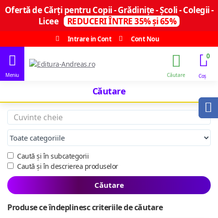
Ofertă de Cărți pentru Copii - Grădinițe - Școli - Colegii -
Licee
REDUCERI ÎNTRE 35% și 65%
Intrare in Cont
Cont Nou
0
Căutare
Caută și în subcategorii
Caută și în descrierea produselor
Căutare
Produse ce îndeplinesc criteriile de căutare