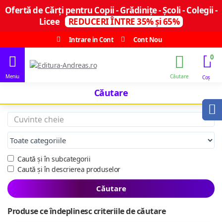
Ofertă de Cărți pentru Copii - Grădinițe - Școli - Colegii -
Licee
REDUCERI ÎNTRE 35% și 65%
Intrare in Cont
Cont Nou
0
Căutare
Caută și în subcategorii
Caută și în descrierea produselor
Căutare
Produse ce îndeplinesc criteriile de căutare