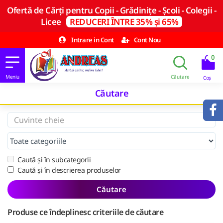
Ofertă de Cărți pentru Copii - Grădinițe - Școli - Colegii -
Licee
REDUCERI ÎNTRE 35% și 65%
Intrare in Cont
Cont Nou
0
Căutare
Caută și în subcategorii
Caută și în descrierea produselor
Căutare
Produse ce îndeplinesc criteriile de căutare