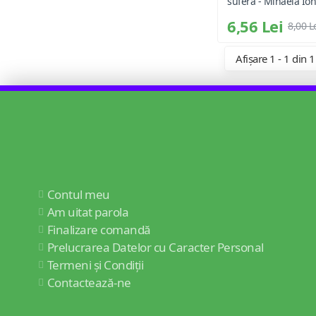
sufera - Mihaela Ion
6,56 Lei
8,00 L
Afișare 1 - 1 din 1
Contul meu
Am uitat parola
Finalizare comandă
Prelucrarea Datelor cu Caracter Personal
Termeni și Condiții
Contactează-ne