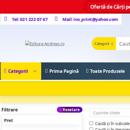
Ofertă de Cărți pe
Tel: 021 222 07 67
Mail: ivo_print@yahoo.com
Categorii
Categorii
Prima Pagină
Toate Produsele
Filtrare
Resetare
Pret
Caută și în subcate
Caută și în descrie