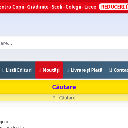
ntru Copii - Grădinițe - Școli - Colegii - Licee
REDUCERI Î
Listă Edituri
Noutăți
Livrare și Plată
Conta
Căutare
Căutare
gorii
rea produselor