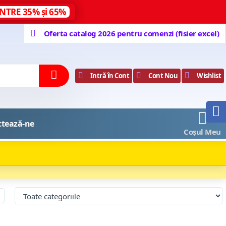
NTRE 35% și 65%
Oferta catalog 2026 pentru comenzi (fisier excel)
Intră în Cont
Cont Nou
Wishlist
0
ctează-ne
Coșul Meu