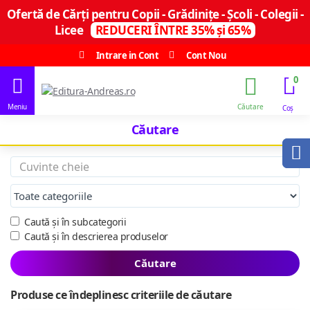
Ofertă de Cărți pentru Copii - Grădinițe - Școli - Colegii -
Licee
REDUCERI ÎNTRE 35% și 65%
Intrare in Cont
Cont Nou
0
Căutare
Caută și în subcategorii
Caută și în descrierea produselor
Căutare
Produse ce îndeplinesc criteriile de căutare