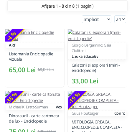
Afișare 1 - 8 din 8 (1 pagini)
-4 %
ART
Giorgio Bergamino; Gaia
Giuffredi
Listomania Enciclopedie
Lizuka Educativ
Vizuala
Calatorii si explorari (mini-
65,00 Lei
68,00 Lei
enciclopedie)
33,00 Lei
-38 %
-19 %
Michael K. Brett-Surman
Vox
Guus Houtzager
Corint
Dinozaurii - carte cartonata
de lux - Enciclopedie
MITOLOGIA GREACA.
ENCICLOPEDIE COMPLETA -
75,00 Lei
120,00 Lei