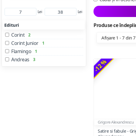
Lei
Lei
Edituri
Produse ce îndeplin
Corint
2
Afișare 1 - 7 din 7
Corint Junior
1
Flamingo
1
Andreas
3
-12 %
Grigore Alexandrescu
Satire si fabule - Gr