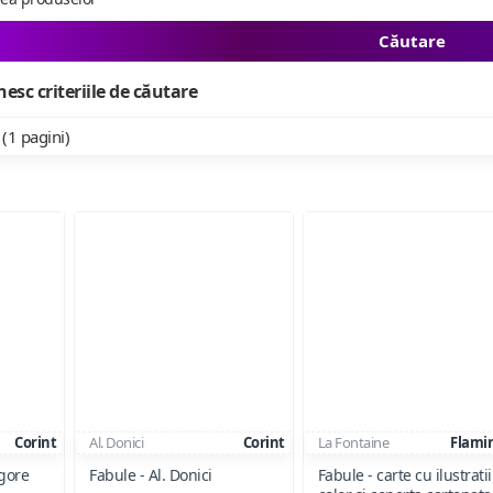
Căutare
esc criteriile de căutare
 (1 pagini)
Corint
Al. Donici
Corint
La Fontaine
Flami
igore
Fabule - Al. Donici
Fabule - carte cu ilustratii