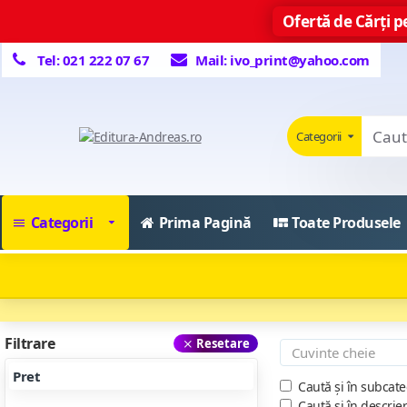
Ofertă de Cărți pe
Tel: 021 222 07 67
Mail: ivo_print@yahoo.com
Categorii
Categorii
Prima Pagină
Toate Produsele
Filtrare
Resetare
Pret
Caută și în subcate
Caută și în descrie