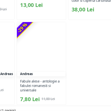
color si coperta cartonata
13,00 Lei
38,00 Lei
0 Lei
-29 %
Andreas
Andreas
Fabule alese - antologie a
fabulei romanesti si
Lei
universale
7,80 Lei
11,00 Lei
 (1 pagini)