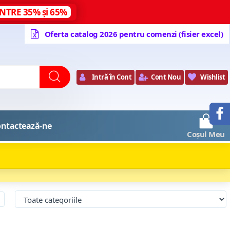
NTRE 35% și 65%
Oferta catalog 2026 pentru comenzi (fisier excel)
Intră în Cont
Cont Nou
Wishlist
0
ntactează-ne
Coșul Meu