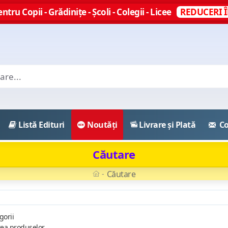
ntru Copii - Grădinițe - Școli - Colegii - Licee
REDUCERI Î
Listă Edituri
Noutăți
Livrare și Plată
Co
Căutare
Căutare
gorii
rea produselor