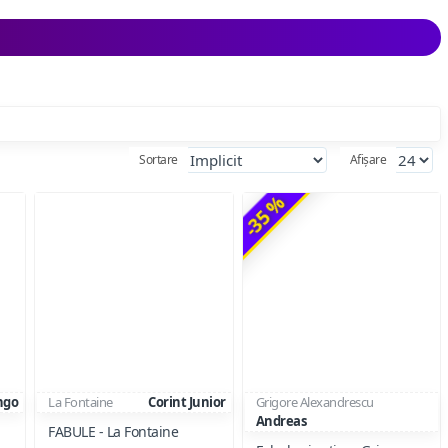
Sortare
Afișare
-35 %
ngo
La Fontaine
Corint Junior
Grigore Alexandrescu
Andreas
FABULE - La Fontaine