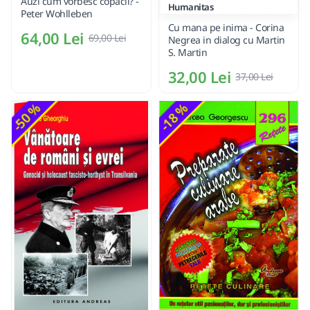
Auzi cum vorbesc copacii? -
Humanitas
Peter Wohlleben
Cu mana pe inima - Corina
64,00 Lei
69,00 Lei
Negrea in dialog cu Martin
S. Martin
32,00 Lei
37,00 Lei
-50 %
-18 %