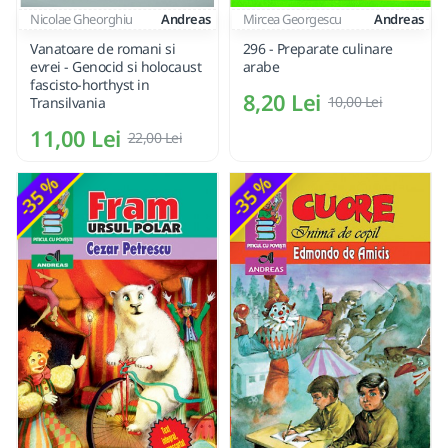
Nicolae Gheorghiu
Andreas
Mircea Georgescu
Andreas
Vanatoare de romani si
296 - Preparate culinare
evrei - Genocid si holocaust
arabe
fascisto-horthyst in
8,20 Lei
10,00 Lei
Transilvania
11,00 Lei
22,00 Lei
-35 %
-35 %