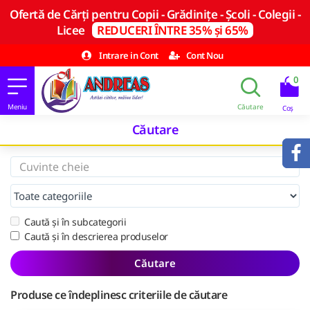
Ofertă de Cărți pentru Copii - Grădinițe - Școli - Colegii -
Licee
REDUCERI ÎNTRE 35% și 65%
Intrare in Cont
Cont Nou
0
Căutare
Caută și în subcategorii
Caută și în descrierea produselor
Căutare
Produse ce îndeplinesc criteriile de căutare